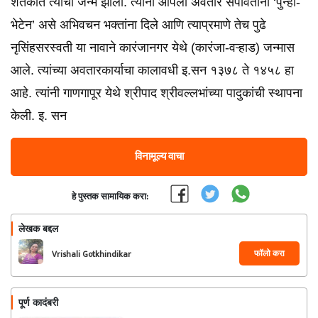
शतकात त्यांचा जन्म झाला. त्यांनी आपला अवतार संपविताना ‘पुन्हा-
भेटेन’ असे अभिवचन भक्तांना दिले आणि त्याप्रमाणे तेच पुढे
नृसिंहसरस्वती या नावाने कारंजानगर येथे (कारंजा-वऱ्हाड) जन्मास
आले. त्यांच्या अवतारकार्याचा कालावधी इ.सन १३७८ ते १४५८ हा
आहे. त्यांनी गाणगापूर येथे श्रीपाद श्रीवल्लभांच्या पादुकांची स्थापना
केली. इ. सन
विनामूल्य वाचा
हे पुस्तक सामायिक करा:
लेखक बद्दल
फॉलो करा
Vrishali Gotkhindikar
पूर्ण कादंबरी