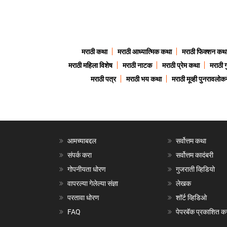
मराठी कथा
मराठी आध्यात्मिक कथा
मराठी फिक्शन कथ
मराठी महिला विशेष
मराठी नाटक
मराठी प्रेम कथा
मराठी 
मराठी पत्र
मराठी भय कथा
मराठी मूव्ही पुनरावलोकन
आमच्याबद्दल
सर्वोत्तम कथा
संपर्क करा
सर्वोत्तम कादंबरी
गोपनीयता धोरण
गुजराती व्हिडियो
वापरल्या गेलेल्या संज्ञा
लेखक
परतावा धोरण
शॉर्ट व्हिडिओ
FAQ
पेपरबॅक प्रकाशित क