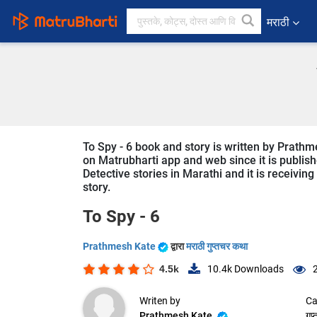
मराठी
To Spy - 6 book and story is written by Prathm
on Matrubharti app and web since it is publishe
Detective stories in Marathi and it is receivin
story.
To Spy - 6
Prathmesh Kate
द्वारा
मराठी गुप्तचर कथा
4.5k
10.4k
Downloads
Writen by
Ca
Prathmesh Kate
गुप