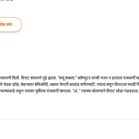
लोड करा
ींने परवानगी दिली. विराट शांतपणे पुढे झाला. "बसू शकता." कॉम्प्युटर वरची नजर न हटवता पंजवाणीं
, घारे भेदक डोळे, चेहऱ्यावर बेफिकीरी, लक्षात येणारी बलदंड शरीरयष्टी. त्याला बघून विराटला 
ाच्याकडे पाहून जराशा गुर्मीतच पंजवाणीं म्हणाला. "अं.." त्याच्या बोलण्याने विराट थोडा गडबडला