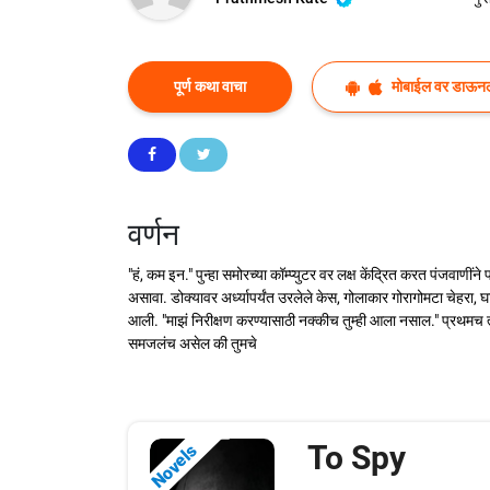
पूर्ण कथा वाचा
मोबाईल वर डाऊन
वर्णन
"हं, कम इन." पुन्हा समोरच्या कॉम्प्युटर वर लक्ष केंद्रित करत पंजवाण
असावा. डोक्यावर अर्ध्यापर्यंत उरलेले केस, गोलाकार गोरागोमटा चेहरा
आली. "माझं निरीक्षण करण्यासाठी नक्कीच तुम्ही आला नसाल." प्रथमच त्य
समजलंच असेल की तुमचे
To Spy
Novels