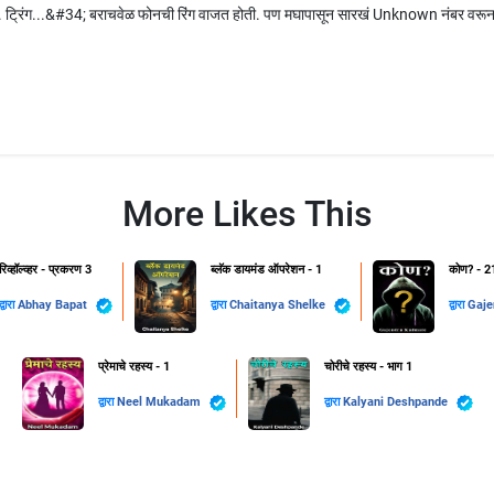
िंग.. ट्रिंग...&#34; बराचवेळ फोनची रिंग वाजत होती. पण मघापासून सारखं Unknown नंबर वरू
More Likes This
रिव्हॉल्व्हर - प्रकरण 3
ब्लॅक डायमंड ऑपरेशन - 1
कोण? - 2
द्वारा
Abhay Bapat
द्वारा
Chaitanya Shelke
द्वारा
Gaje
प्रेमाचे रहस्य - 1
चोरीचे रहस्य - भाग 1
द्वारा
Neel Mukadam
द्वारा
Kalyani Deshpande