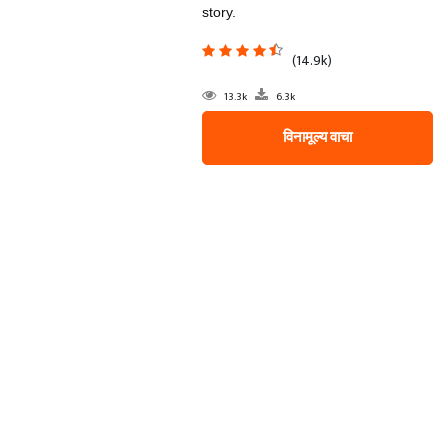
story.
(14.9k)
13.3k
6.3k
विनामूल्य वाचा