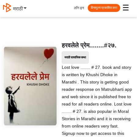
☰
लॉग इन
मराठी
विनामूल्य प्रकाशित करा
हरवलेले प्रेम........#२७.
मराठी सामाजिक कथा
Lost love ........ # 27. book and story
is written by Khushi Dhoke in
Marathi . This story is getting good
reader response on Matrubharti app
and web since it is published free to
read for all readers online. Lost love
........ # 27. is also popular in Moral
Stories in Marathi and it is receiving
from online readers very fast.
Signup now to get access to this