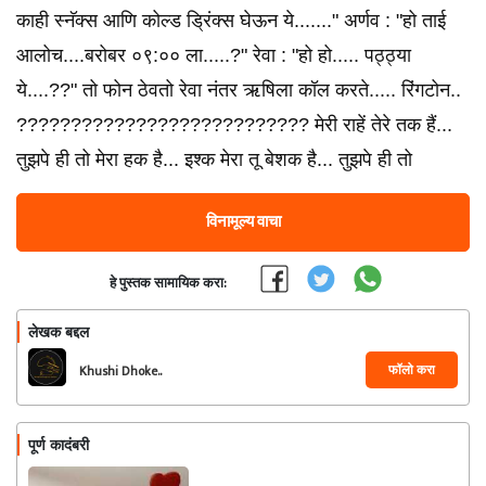
काही स्नॅक्स आणि कोल्ड ड्रिंक्स घेऊन ये......." अर्णव : "हो ताई
आलोच....बरोबर ०९:०० ला.....?" रेवा : "हो हो..... पठ्ठ्या
ये....??" तो फोन ठेवतो रेवा नंतर ऋषिला कॉल करते..... रिंगटोन..
??????????????????????????? मेरी राहें तेरे तक हैं...
तुझपे ही तो मेरा हक है... इश्क मेरा तू बेशक है... तुझपे ही तो
विनामूल्य वाचा
हे पुस्तक सामायिक करा:
लेखक बद्दल
फॉलो करा
Khushi Dhoke..️️️
पूर्ण कादंबरी