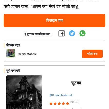
मध्ये डायल केला. “आपण ज्या नंबरं वर संपर्क साधू
विनामूल्य वाचा
हे पुस्तक सामायिक करा:
लेखक बद्दल
फॉलो करा
Sweeti Mahale
पूर्ण कादंबरी
सुटका
द्वारा Sweeti Mahale
(94.4k)