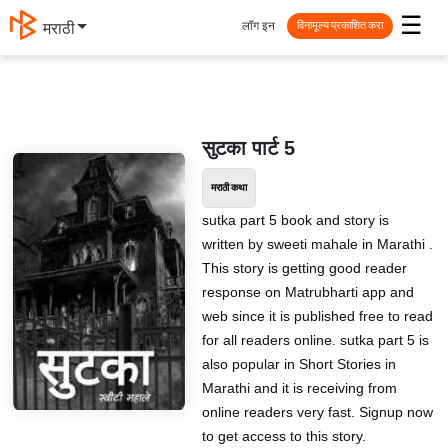
☰
लॉग इन
मराठी
विनामूल्य प्रकाशित करा
सुटका पार्ट 5
मराठी कथा
sutka part 5 book and story is
written by sweeti mahale in Marathi .
This story is getting good reader
response on Matrubharti app and
web since it is published free to read
for all readers online. sutka part 5 is
also popular in Short Stories in
Marathi and it is receiving from
online readers very fast. Signup now
to get access to this story.