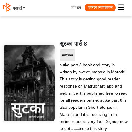
☰
लॉग इन
मराठी
विनामूल्य प्रकाशित करा
सुटका पार्ट 8
मराठी कथा
sutka part 8 book and story is
written by sweeti mahale in Marathi .
This story is getting good reader
response on Matrubharti app and
web since it is published free to read
for all readers online. sutka part 8 is
also popular in Short Stories in
Marathi and it is receiving from
online readers very fast. Signup now
to get access to this story.