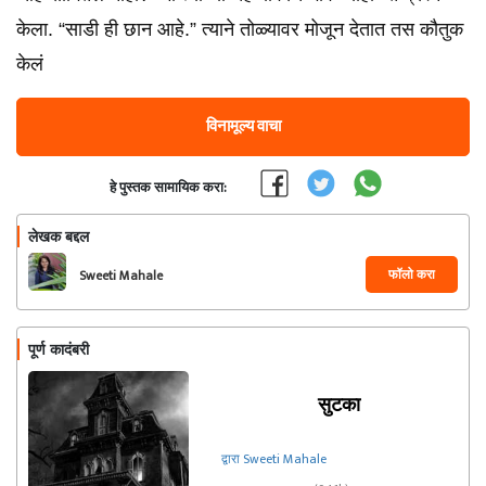
केला. “साडी ही छान आहे.” त्याने तोळ्यावर मोजून देतात तस कौतुक
केलं
विनामूल्य वाचा
हे पुस्तक सामायिक करा:
लेखक बद्दल
फॉलो करा
Sweeti Mahale
पूर्ण कादंबरी
सुटका
द्वारा Sweeti Mahale