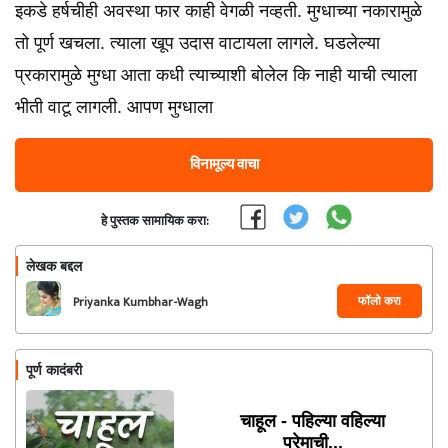
इकडे हर्षचीही अवस्था फार काही वेगळी नव्हती. मुग्धाच्या नकारामुळे
तो पूर्ण खचला. त्याला खूप उदास वाटायला लागले. घडलेल्या
प्रकारामुळे मुग्धा आता कधी त्याच्याशी बोलेल कि नाही याची त्याला
भीती वाटू लागली. आपण मुग्धाला
विनामूल्य वाचा
हे पुस्तक सामायिक करा:
लेखक बद्दल
फॉलो करा
Priyanka Kumbhar-Wagh
पूर्ण कादंबरी
चाहूल - पहिल्या वहिल्या
प्रेमाची...