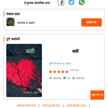
हे पुस्तक सामायिक करा:
लेखक बद्दल
फॉलो करा
Amita a. Salvi
पूर्ण कादंबरी
बळी
द्वारा Amita a. Salvi
(318.6k)
582.5k
33
299.2k
एकूण भाग : 31
सर्वोत्तम मराठी कथा
|
मराठी पुस्तके PDF
|
मराठी फिक्शन कथा
|