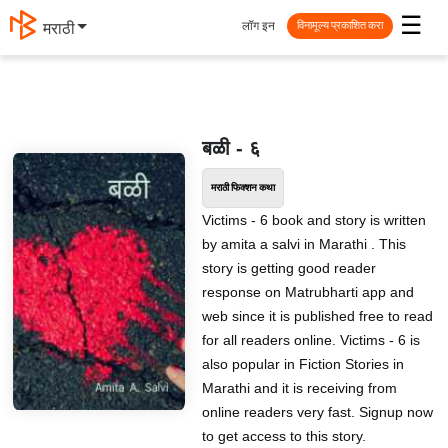
☰
लॉग इन
मराठी
विनामूल्य प्रकाशित करा
बळी - ६
मराठी फिक्शन कथा
Victims - 6 book and story is written
by amita a salvi in Marathi . This
story is getting good reader
response on Matrubharti app and
web since it is published free to read
for all readers online. Victims - 6 is
also popular in Fiction Stories in
Marathi and it is receiving from
online readers very fast. Signup now
to get access to this story.