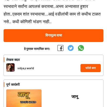
स्वभावाने सर्वांना आपलसं करायचा..अभय अभ्यासात हुशार
होता..एकदम शांत स्वभावाचा...आई वडीलांची काम तो कधीच टाळत
नसे.. कधी कोणिशी भांडण नाही..
विनामूल्य वाचा
हे पुस्तक सामायिक करा:
लेखक बद्दल
फॉलो करा
vidya,s world
पूर्ण कादंबरी
जानू