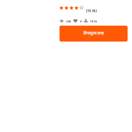
(19.3k)
29k
4
14.5k
विनामूल्य वाचा