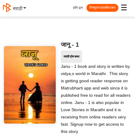
☰
लॉग इन
मराठी
विनामूल्य प्रकाशित करा
जानू - 1
मराठी प्रेम कथा
Janu - 1 book and story is written by
vidya,s world in Marathi . This story
is getting good reader response on
Matrubharti app and web since it is
published free to read for all readers
online. Janu - 1 is also popular in
Love Stories in Marathi and it is
receiving from online readers very
fast. Signup now to get access to
this story.