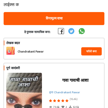
लाईक्स क
विनामूल्य वाचा
हे पुस्तक सामायिक करा:
लेखक बद्दल
फॉलो करा
Chandrakant Pawar
पूर्ण कादंबरी
गावा गावाची आशा
द्वारा Chandrakant Pawar
(16.4k)
73.6k
2
32.5k