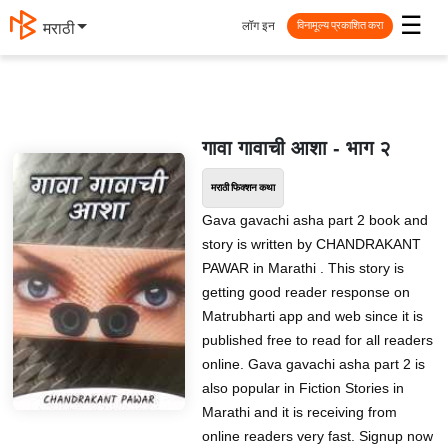
☰
लॉग इन
मराठी
विनामूल्य प्रकाशित करा
गावा गावाची आशा - भाग २
मराठी फिक्शन कथा
Gava gavachi asha part 2 book and
story is written by CHANDRAKANT
PAWAR in Marathi . This story is
getting good reader response on
Matrubharti app and web since it is
published free to read for all readers
online. Gava gavachi asha part 2 is
also popular in Fiction Stories in
Marathi and it is receiving from
online readers very fast. Signup now