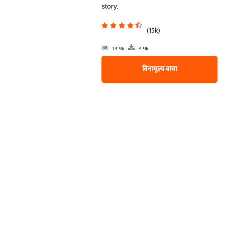
story.
(15k)
14.9k
4.9k
विनामूल्य वाचा