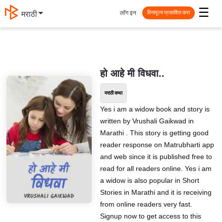
☰
लॉग इन
मराठी
विनामूल्य प्रकाशित करा
हो आहे मी विधवा..
मराठी कथा
Yes i am a widow book and story is
written by Vrushali Gaikwad in
Marathi . This story is getting good
reader response on Matrubharti app
and web since it is published free to
read for all readers online. Yes i am
a widow is also popular in Short
Stories in Marathi and it is receiving
from online readers very fast.
Signup now to get access to this