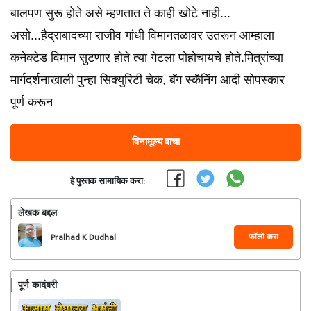
बालपण सुरू होते असे म्हणतात ते काही खोटे नाही...
असो...हैद्राबादच्या राजीव गांधी विमानतळावर उतरून आम्हाला
कनेक्टेड विमान सुटणार होते त्या गेटला पोहोचायचे होते.मित्रांच्या
मार्गदर्शनाखाली पुन्हा सिक्युरिटी चेक, बॅग स्कॅनिंग आदी सोपस्कार
पूर्ण करून
विनामूल्य वाचा
हे पुस्तक सामायिक करा:
लेखक बद्दल
फॉलो करा
Pralhad K Dudhal
पूर्ण कादंबरी