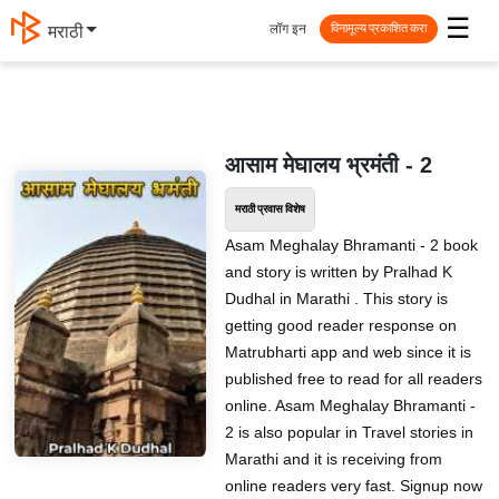
☰
लॉग इन
मराठी
विनामूल्य प्रकाशित करा
आसाम मेघालय भ्रमंती - 2
मराठी प्रवास विशेष
Asam Meghalay Bhramanti - 2 book
and story is written by Pralhad K
Dudhal in Marathi . This story is
getting good reader response on
Matrubharti app and web since it is
published free to read for all readers
online. Asam Meghalay Bhramanti -
2 is also popular in Travel stories in
Marathi and it is receiving from
online readers very fast. Signup now