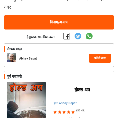
नंबर
विनामूल्य वाचा
हे पुस्तक सामायिक करा:
लेखक बद्दल
फॉलो करा
Abhay Bapat
पूर्ण कादंबरी
होल्ड अप
द्वारा Abhay Bapat
(97.4k)