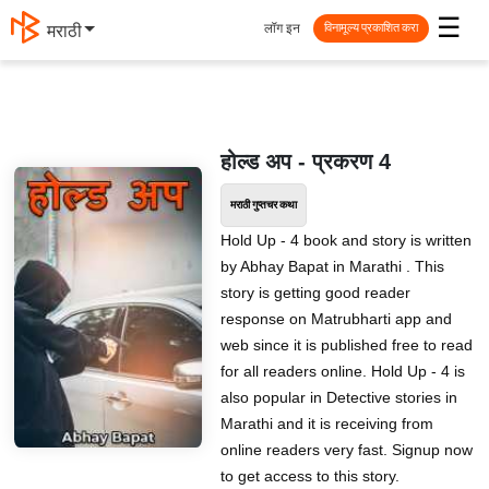
☰
लॉग इन
मराठी
विनामूल्य प्रकाशित करा
होल्ड अप - प्रकरण 4
मराठी गुप्तचर कथा
Hold Up - 4 book and story is written
by Abhay Bapat in Marathi . This
story is getting good reader
response on Matrubharti app and
web since it is published free to read
for all readers online. Hold Up - 4 is
also popular in Detective stories in
Marathi and it is receiving from
online readers very fast. Signup now
to get access to this story.