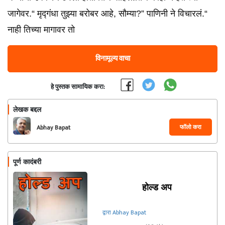
जागेवर.“ मृद्गंधा तुझ्या बरोबर आहे, सौम्या?” पाणिनी ने विचारलं.“
नाही तिच्या मागावर तो
विनामूल्य वाचा
हे पुस्तक सामायिक करा:
लेखक बद्दल
फॉलो करा
Abhay Bapat
पूर्ण कादंबरी
होल्ड अप
द्वारा Abhay Bapat