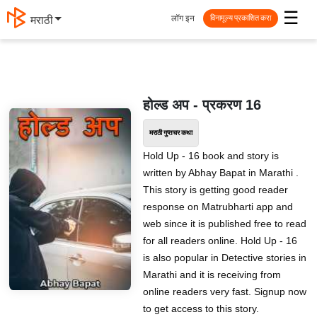
☰
लॉग इन
मराठी
विनामूल्य प्रकाशित करा
होल्ड अप - प्रकरण 16
मराठी गुप्तचर कथा
Hold Up - 16 book and story is
written by Abhay Bapat in Marathi .
This story is getting good reader
response on Matrubharti app and
web since it is published free to read
for all readers online. Hold Up - 16
is also popular in Detective stories in
Marathi and it is receiving from
online readers very fast. Signup now
to get access to this story.