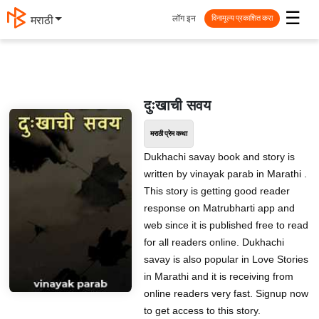
☰
लॉग इन
मराठी
विनामूल्य प्रकाशित करा
दुःखाची सवय
मराठी प्रेम कथा
Dukhachi savay book and story is
written by vinayak parab in Marathi .
This story is getting good reader
response on Matrubharti app and
web since it is published free to read
for all readers online. Dukhachi
savay is also popular in Love Stories
in Marathi and it is receiving from
online readers very fast. Signup now
to get access to this story.