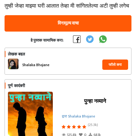
तुम्ही जेव्हा माझ्या घरी आलात तेव्हा मी सांगितलेल्या अटी तुम्ही लगेच
विनामूल्य वाचा
हे पुस्तक सामायिक करा:
लेखक बद्दल
फॉलो करा
Shalaka Bhojane
पूर्ण कादंबरी
पुन्हा नव्याने
द्वारा Shalaka Bhojane
(25.3k)
125.8k
0
68.1k