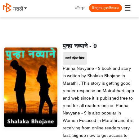
☰
लॉग इन
मराठी
विनामूल्य प्रकाशित करा
पुन्हा नव्याने - 9
मराठी महिला विशेष
Punha Navyane - 9 book and story
is written by Shalaka Bhojane in
Marathi . This story is getting good
reader response on Matrubharti app
and web since it is published free to
read for all readers online. Punha
Navyane - 9 is also popular in
Women Focused in Marathi and it is
receiving from online readers very
fast. Signup now to get access to