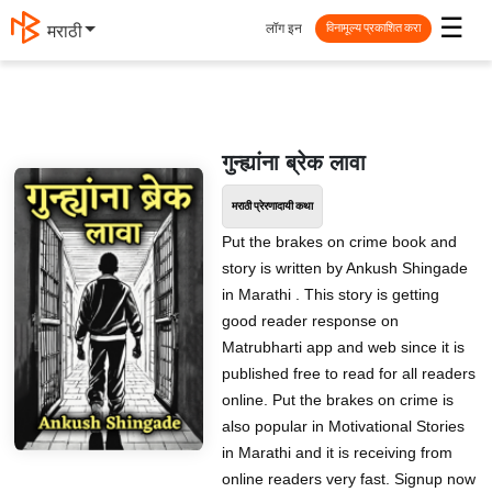
☰
लॉग इन
मराठी
विनामूल्य प्रकाशित करा
गुन्ह्यांना ब्रेक लावा
मराठी प्रेरणादायी कथा
Put the brakes on crime book and
story is written by Ankush Shingade
in Marathi . This story is getting
good reader response on
Matrubharti app and web since it is
published free to read for all readers
online. Put the brakes on crime is
also popular in Motivational Stories
in Marathi and it is receiving from
online readers very fast. Signup now