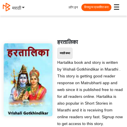
☰
लॉग इन
मराठी
विनामूल्य प्रकाशित करा
हरतालिका
मराठी कथा
Hartalika book and story is written
by Vrishali Gotkhindikar in Marathi .
This story is getting good reader
response on Matrubharti app and
web since it is published free to read
for all readers online. Hartalika is
also popular in Short Stories in
Marathi and it is receiving from
online readers very fast. Signup now
to get access to this story.