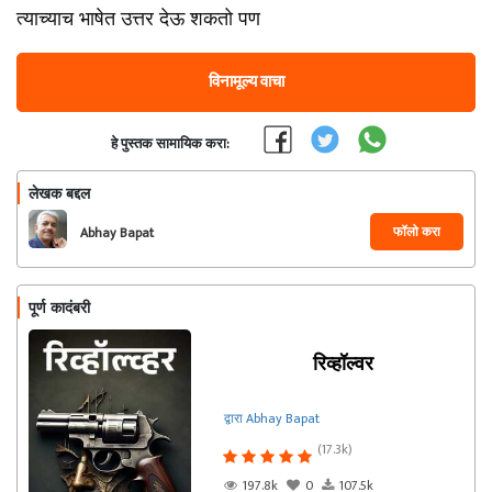
त्याच्याच भाषेत उत्तर देऊ शकतो पण
विनामूल्य वाचा
हे पुस्तक सामायिक करा:
लेखक बद्दल
फॉलो करा
Abhay Bapat
पूर्ण कादंबरी
रिव्हॉल्वर
द्वारा Abhay Bapat
(17.3k)
197.8k
0
107.5k