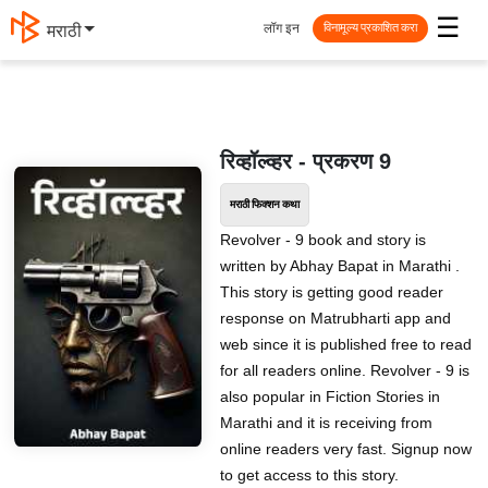
☰
लॉग इन
मराठी
विनामूल्य प्रकाशित करा
रिव्हॉल्व्हर - प्रकरण 9
मराठी फिक्शन कथा
Revolver - 9 book and story is
written by Abhay Bapat in Marathi .
This story is getting good reader
response on Matrubharti app and
web since it is published free to read
for all readers online. Revolver - 9 is
also popular in Fiction Stories in
Marathi and it is receiving from
online readers very fast. Signup now
to get access to this story.