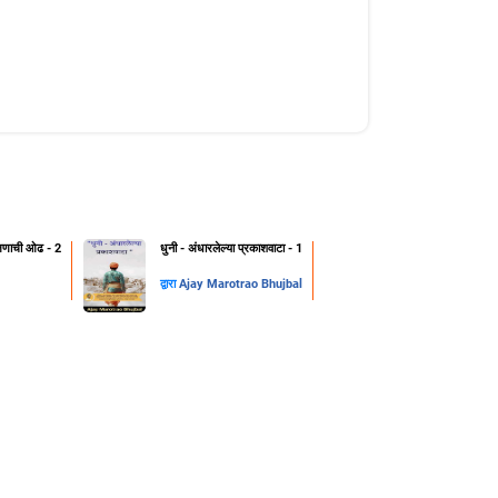
क्षणाची ओढ - 2
धुनी - अंधारलेल्या प्रकाशवाटा - 1
द्वारा
Ajay Marotrao Bhujbal