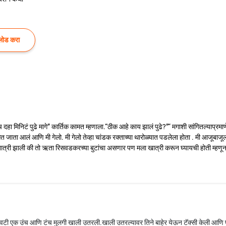
लोड करा
हा मिनिटं पुढे मागे” कार्तिक कामत म्हणाला.“ठीक आहे काय झालं पुढे?”“ मगाशी सांगितल्याप्रमा
ा आलं आणि मी गेलो. मी गेलो तेव्हा चांडक रक्ताच्या थारोळ्यात पडलेला होता . मी आजूबाजूला ब
खात्री झाली की तो ऋता रिसवडकरच्या बुटांचा असणार पण मला खात्री करून घ्यायची होती म्हणू
त शेवटी एक उंच आणि टंच मुलगी खाली उतरली.खाली उतरल्यावर तिने बाहेर येऊन टॅक्सी केली आणि 