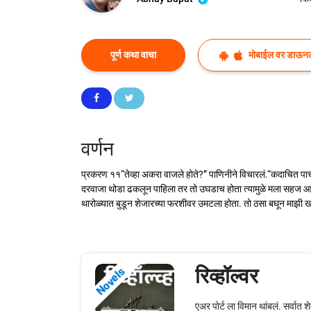
पूर्ण कथा वाचा
मोबाईल वर डाऊन
वर्णन
प्रकरण ११“तेव्हा अकरा वाजले होते?” पाणिनीने विचारलं.“कदाचित पाच द
दरवाजा थोडा ढकलून पाहिला तर तो उघडाच होता त्यामुळे मला सहज आत जात
थारोळ्यात बुडून शेजारच्या फरशीवर उमटला होता. तो ठसा बघून माझी 
रिव्हॉल्वर
Novels
एअर पोर्ट ला विमान थांबलं. सर्वा