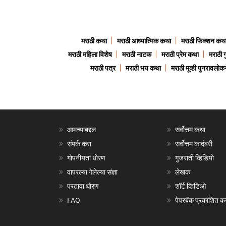
मराठी कथा
मराठी आध्यात्मिक कथा
मराठी फिक्शन कथ
मराठी महिला विशेष
मराठी नाटक
मराठी प्रेम कथा
मराठी 
मराठी पत्र
मराठी भय कथा
मराठी मूव्ही पुनरावलोकन
आमच्याबद्दल
सर्वोत्तम कथा
संपर्क करा
सर्वोत्तम कादंबरी
गोपनीयता धोरण
गुजराती व्हिडियो
वापरल्या गेलेल्या संज्ञा
लेखक
परतावा धोरण
शॉर्ट व्हिडिओ
FAQ
पेपरबॅक प्रकाशित क