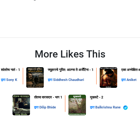
More Likes This
शांततेच नातं - 1
फ्युहररचे गुपित: आल्प्स ते अर्जेंटिना - 1
एका अनपेक्षित 
द्वारा
Sony K
द्वारा
Siddhesh Chaudhari
द्वारा
Aniket
तोतया वारसदार - भाग 1
मुखवटे - 2
द्वारा
Dilip Bhide
द्वारा
Balkrishna Rane