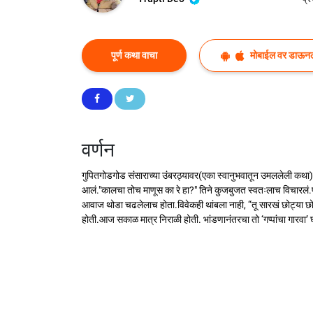
पूर्ण कथा वाचा
मोबाईल वर डाऊन
वर्णन
गुपितगोडगोड संसाराच्या उंबरठ्यावर(एका स्वानुभवातून उमललेली कथा)
आलं."कालचा तोच माणूस का रे हा?" तिने कुजबुजत स्वतःलाच विचारलं.पण
आवाज थोडा चढलेलाच होता.विवेकही थांबला नाही, “तू सारखं छोट्या छोट
होती.आज सकाळ मात्र निराळी होती. भांडणानंतरचा तो ‘गप्पांचा गारवा