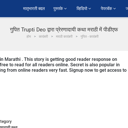
﻿मातृभारती बद्दल
पुस्तके 
व्हिडियो 
पेपरबॅक 
ज
गुपित Trupti Deo द्वारा प्रेरणादायी कथा मराठी में पीडीएफ
होम
कादंबरी
मराठी कादंबरी
गुपित - कादंबरी
 in Marathi . This story is getting good reader response on
ree to read for all readers online. Secret is also popular in
ving from online readers very fast. Signup now to get access to
tegory
ेरणादायी कथा