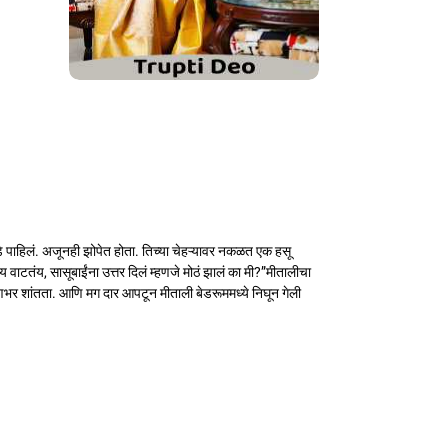
 पाहिलं. अजूनही झोपेत होता. तिच्या चेहऱ्यावर नकळत एक हसू
ाटतंय, सासूबाईंना उत्तर दिलं म्हणजे मोठं झालं का मी?”मीतालीचा
षणभर शांतता. आणि मग दार आपटून मीताली बेडरूममध्ये निघून गेली