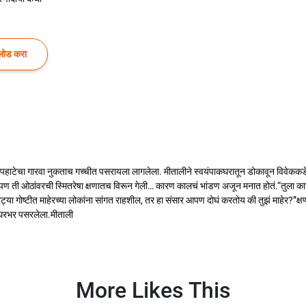
लोड करा
पहाटेचा गारवा नुकताच गच्चीत पसरायला लागलेला. मीतालीने स्वयंपाकघरातून डोकावून विवेककडे
 ती ओठांवरची स्मितरेषा क्षणातच विरून गेली… कारण कालचं भांडण अजून मनात होतं.“तुला काय व
्या गोष्टीत माहेरच्या लोकांना सांगत राहशील, तर हा संसार आपण दोघं करतोय की तुझं माहेर?”क्
’ घरभर पसरलेला.मीताली
More Likes This