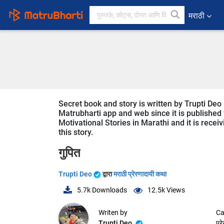
मराठी
Secret book and story is written by Trupti Deo
Matrubharti app and web since it is published f
Motivational Stories in Marathi and it is recei
this story.
गुपित
Trupti Deo
द्वारा
मराठी प्रेरणादायी कथा
5.7k
Downloads
12.5k
Views
Writen by
Ca
Trupti Deo
प्र