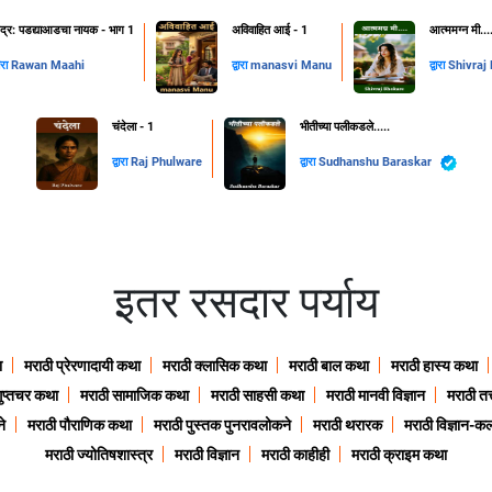
ुद्र: पडद्याआडचा नायक - भाग 1
अविवाहित आई - 1
आत्ममग्न मी...
वारा
Rawan Maahi
द्वारा
manasvi Manu
द्वारा
Shivraj
चंदेला - 1
भीतीच्या पलीकडले.....
द्वारा
Raj Phulware
द्वारा
Sudhanshu Baraskar
इतर रसदार पर्याय
ा
मराठी प्रेरणादायी कथा
मराठी क्लासिक कथा
मराठी बाल कथा
मराठी हास्य कथा
गुप्तचर कथा
मराठी सामाजिक कथा
मराठी साहसी कथा
मराठी मानवी विज्ञान
मराठी तत्
े
मराठी पौराणिक कथा
मराठी पुस्तक पुनरावलोकने
मराठी थरारक
मराठी विज्ञान-कल
मराठी ज्योतिषशास्त्र
मराठी विज्ञान
मराठी काहीही
मराठी क्राइम कथा