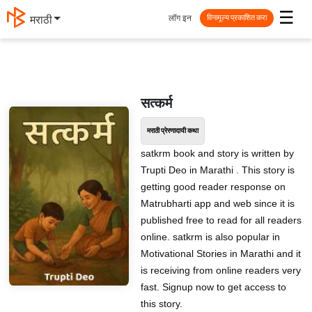
☰
लॉग इन
मराठी
विनामूल्य प्रकाशित करा
सत्कर्म
मराठी प्रेरणादायी कथा
satkrm book and story is written by
Trupti Deo in Marathi . This story is
getting good reader response on
Matrubharti app and web since it is
published free to read for all readers
online. satkrm is also popular in
Motivational Stories in Marathi and it
is receiving from online readers very
fast. Signup now to get access to
this story.