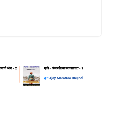
क्षणाची ओढ - 2
धुनी - अंधारलेल्या प्रकाशवाटा - 1
द्वारा
Ajay Marotrao Bhujbal