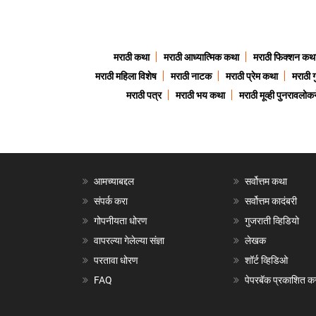
मराठी कथा
मराठी आध्यात्मिक कथा
मराठी फिक्शन कथ
मराठी महिला विशेष
मराठी नाटक
मराठी प्रेम कथा
मराठी 
मराठी पत्र
मराठी भय कथा
मराठी मूव्ही पुनरावलोकन
आमच्याबद्दल
सर्वोत्तम कथा
संपर्क करा
सर्वोत्तम कादंबरी
गोपनीयता धोरण
गुजराती व्हिडियो
वापरल्या गेलेल्या संज्ञा
लेखक
परतावा धोरण
शॉर्ट व्हिडिओ
FAQ
पेपरबॅक प्रकाशित क