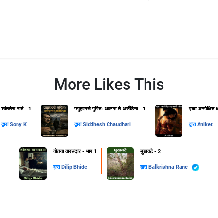
More Likes This
शांततेच नातं - 1
फ्युहररचे गुपित: आल्प्स ते अर्जेंटिना - 1
एका अनपेक्षित 
द्वारा
Sony K
द्वारा
Siddhesh Chaudhari
द्वारा
Aniket
तोतया वारसदार - भाग 1
मुखवटे - 2
द्वारा
Dilip Bhide
द्वारा
Balkrishna Rane