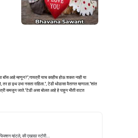
याचा बॉस आहे म्हणून?",गायत्री याच काहीच होऊ शकत नाही या
 तर हा इथ उभा नसता राहिला.", टेडी थोडासा वैतागत म्हणाला."शांत
ायत्री समजून जाते."टेडी असा बोलत आहे हे पाहून भीती वाटत
शन म्हंटले, की एखाद्या स्टोरी...