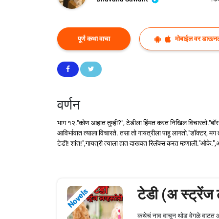
पूर्ण कथा वाचा
मोबाईल वर डाऊन
वर्णन
भाग १२."कोण आहात तुम्ही?", टेडीला हिंमत करत निखिल विचारतो."बॉसला
आविर्भावात त्याला विचारते. तसा तो गायत्रीला पाहू लागतो."डॉक्टर,
टेडी! शांत!",गायत्री त्याला हात दाखवत रिलॅक्स करत म्हणाली."ओके.",
टेडी (अ स्ट्रेंज 
Novels
कथेचं नाव वाचून थोड वेगळे वाटत आ