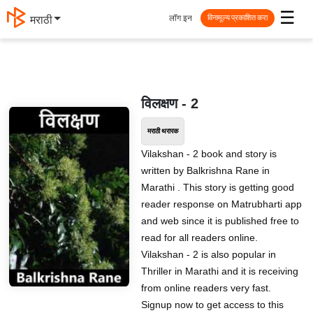
☰
लॉग इन
मराठी
विनामूल्य प्रकाशित करा
विलक्षण - 2
मराठी थरारक
Vilakshan - 2 book and story is
written by Balkrishna Rane in
Marathi . This story is getting good
reader response on Matrubharti app
and web since it is published free to
read for all readers online.
Vilakshan - 2 is also popular in
Thriller in Marathi and it is receiving
from online readers very fast.
Signup now to get access to this