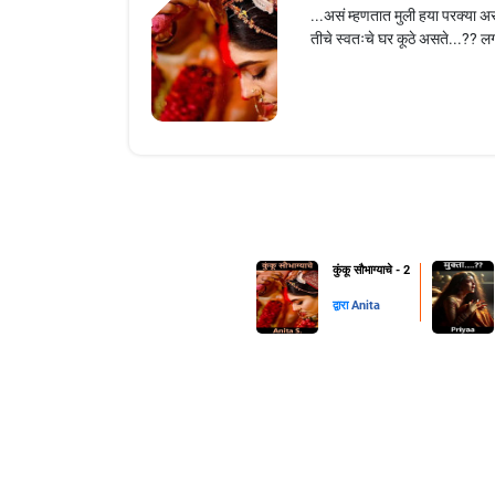
...असं म्हणतात मुली हया परक्या अ
तीचे स्वतःचे घर कूठे असते...?? लग्
कुंकू सौभाग्याचे - 2
द्वारा
Anita