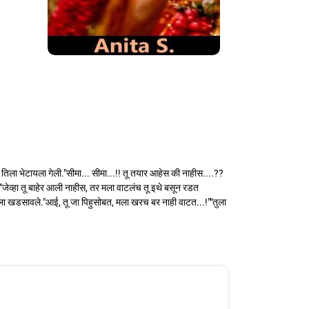
ला भेटायला गेली."सीमा... सीमा...!! तू तयार आहेस की नाहीस....??
ेव्हा तू बाहेर आली नाहीस, तर मला वाटलंच तू इथे बसून रडत
 खडसावले."आई, तू जा पिहुसोबत, मला खरच बर नाही वाटत...!""तुला