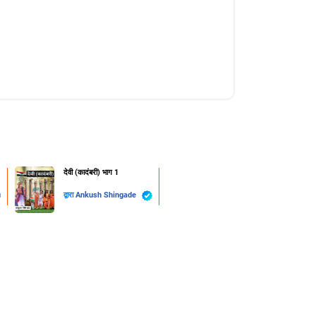
देवी (कादंबरी) भाग 1
u
द्वारा
Ankush Shingade