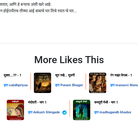
सतात, आणि हे बऱ्याच अंशी खरे आहे.
न होईपर्यंतच तीच्या आई बाबाचे घर तिचे स्वतःचे घर...
More Likes This
मुक्ता....??️ - 1
सून नव्हे... मुलगी
रंग माझा वेगळा - 1
द्वारा
sabdhpriyaa
द्वारा
Punam Bhagat
द्वारा
manasvi Man
मंदोदरी - भाग 1
कस्तुरी मेथी - भाग 1
द्वारा
Ankush Shingade
द्वारा
madhugandh khadse