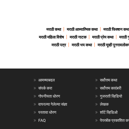
मराठी कथा
मराठी आध्यात्मिक कथा
मराठी फिक्शन कथ
मराठी महिला विशेष
मराठी नाटक
मराठी प्रेम कथा
मराठी 
मराठी पत्र
मराठी भय कथा
मराठी मूव्ही पुनरावलोकन
आमच्याबद्दल
सर्वोत्तम कथा
संपर्क करा
सर्वोत्तम कादंबरी
गोपनीयता धोरण
गुजराती व्हिडियो
वापरल्या गेलेल्या संज्ञा
लेखक
परतावा धोरण
शॉर्ट व्हिडिओ
FAQ
पेपरबॅक प्रकाशित क