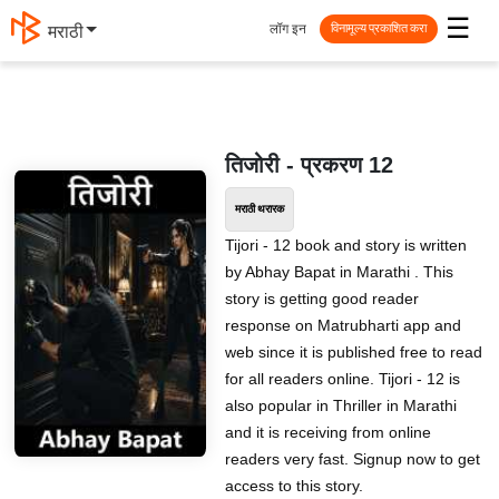
☰
लॉग इन
मराठी
विनामूल्य प्रकाशित करा
तिजोरी - प्रकरण 12
मराठी थरारक
Tijori - 12 book and story is written
by Abhay Bapat in Marathi . This
story is getting good reader
response on Matrubharti app and
web since it is published free to read
for all readers online. Tijori - 12 is
also popular in Thriller in Marathi
and it is receiving from online
readers very fast. Signup now to get
access to this story.