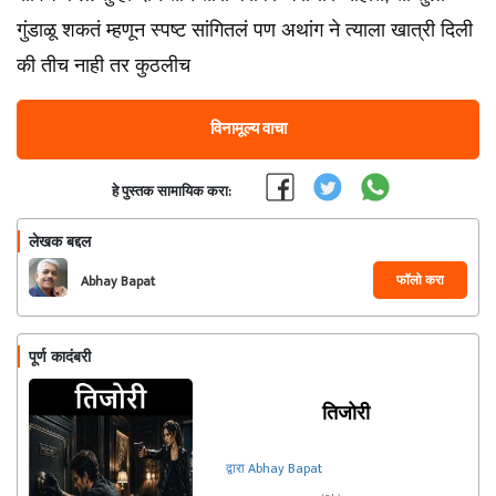
गुंडाळू शकतं म्हणून स्पष्ट सांगितलं पण अथांग ने त्याला खात्री दिली
की तीच नाही तर कुठलीच
विनामूल्य वाचा
हे पुस्तक सामायिक करा:
लेखक बद्दल
फॉलो करा
Abhay Bapat
पूर्ण कादंबरी
तिजोरी
द्वारा Abhay Bapat