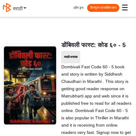
☰
लॉग इन
मराठी
विनामूल्य प्रकाशित करा
डोंबिवली फास्ट: कोड ६० - 5
मराठी थरारक
Dombivali Fast Code 60 - 5 book
and story is written by Siddhesh
Chaudhari in Marathi . This story is
getting good reader response on
Matrubharti app and web since it is
published free to read for all readers
online. Dombivali Fast Code 60 - 5
is also popular in Thriller in Marathi
and it is receiving from online
readers very fast. Signup now to get