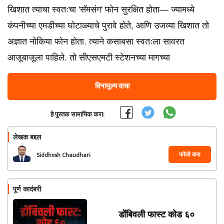
खिशात त्याचा स्वतःचा 'सॅमसंग' फोन सुरक्षित होता— ज्यामध्ये
कंपनीच्या एमडीच्या घोटाळ्याचे पुरावे होते, आणि उजव्या खिशात तो
अज्ञात नोकिया फोन होता. त्याने कसाबसा स्वतःला सावरत
आजूबाजूला पाहिले. तो सीएसएमटी स्टेशनच्या मागच्या
विनामूल्य वाचा
हे पुस्तक सामायिक करा:
लेखक बद्दल
फॉलो करा
Siddhesh Chaudhari
पूर्ण कादंबरी
डोंबिवली फास्ट कोड ६०