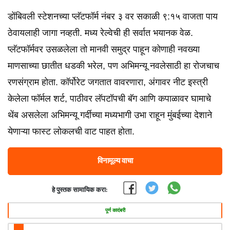
डोंबिवली स्टेशनच्या प्लॅटफॉर्म नंबर ३ वर सकाळी ९:१५ वाजता पाय
ठेवायलाही जागा नव्हती. मध्य रेल्वेची ही सर्वात भयानक वेळ.
प्लॅटफॉर्मवर उसळलेला तो मानवी समुद्र पाहून कोणाही नवख्या
माणसाच्या छातीत धडकी भरेल, पण अभिमन्यू नवलेसाठी हा रोजचाच
रणसंग्राम होता. कॉर्पोरेट जगतात वावरणारा, अंगावर नीट इस्त्री
केलेला फॉर्मल शर्ट, पाठीवर लॅपटॉपची बॅग आणि कपाळावर घामाचे
थेंब असलेला अभिमन्यू गर्दीच्या मध्यभागी उभा राहून मुंबईच्या देशाने
येणाऱ्या फास्ट लोकलची वाट पाहत होता.
विनामूल्य वाचा
हे पुस्तक सामायिक करा:
पूर्ण कादंबरी