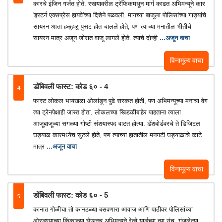
कारचे इंजिन गर्जत होते. रस्त्यावरील ट्रॅफिकमधून मार्ग काढत अभिमन्यूने कार
'इस्टर्न एक्सप्रेस हायवे'च्या दिशेने पळवली. मागच्या बाजूला पोलिसांच्या गाड्यांचे
सायरन आता हळूहळू पुसट होत चालले होते, पण त्याच्या मनातील भीतीचे
सायरन मात्र अजून जोरात वाजू लागले होते. त्याचे दोन्ही
...अजून वाचा
विनामूल्य वाचा
4
डोंबिवली फास्ट: कोड ६० - 4
फास्ट लोकल भायखळा ओलांडून पुढे सरकत होती, पण अभिमन्यूच्या मनाचा वेग
त्या ट्रेनपेक्षाही जास्त होता. लोकलच्या खिडकीबाहेर पाहताना त्याला
आजूबाजूच्या सगळ्या गोष्टी संशयास्पद वाटत होत्या. डॅशबोर्डवरचे ते डिजिटल
घड्याळ कारमध्येच सुटले होते, पण त्याच्या हातातील मनगटी घड्याळाचे काटे
मात्र
...अजून वाचा
विनामूल्य वाचा
5
डोंबिवली फास्ट: कोड ६० - 5
कानात गोळीचा तो कानठळ्या बसवणारा आवाज आणि पाठीवर पोलिसांच्या
ओरडण्याच्या किंकाळ्या घेऊनच अभिमन्यूने रेल्वे यार्डच्या त्या उंच, गंजलेल्या