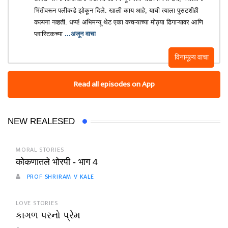
भिंतीवरून पलीकडे झोकून दिले. खाली काय आहे, याची त्याला पुसटशीही
कल्पना नव्हती. धप्प! अभिमन्यू थेट एका कचऱ्याच्या मोठ्या ढिगाऱ्यावर आणि
प्लास्टिकच्या
...अजून वाचा
विनामूल्य वाचा
Read all episodes on App
NEW REALESED
MORAL STORIES
कोकणातले भोरपी - भाग 4
PROF SHRIRAM V KALE
LOVE STORIES
કાગળ પરનો પ્રેમ