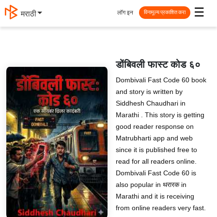
☰
लॉग इन
मराठी
विनामूल्य प्रकाशित करा
डोंबिवली फास्ट कोड ६०
Dombivali Fast Code 60 book
and story is written by
Siddhesh Chaudhari in
Marathi . This story is getting
good reader response on
Matrubharti app and web
since it is published free to
read for all readers online.
Dombivali Fast Code 60 is
also popular in थरारक in
Marathi and it is receiving
from online readers very fast.