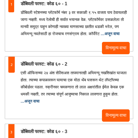
1
डोंबिवली फास्ट: कोड ६० - 1
डोंबिवली स्टेशनच्या प्लॅटफॉर्म नंबर ३ वर सकाळी ९:१५ वाजता पाय ठेवायलाही
जागा नव्हती. मध्य रेल्वेची ही सर्वात भयानक वेळ. प्लॅटफॉर्मवर उसळलेला तो
मानवी समुद्र पाहून कोणाही नवख्या माणसाच्या छातीत धडकी भरेल, पण
अभिमन्यू नवलेसाठी हा रोजचाच रणसंग्राम होता. कॉर्पोरेट
...अजून वाचा
विनामूल्य वाचा
2
डोंबिवली फास्ट: कोड ६० - 2
एसी ऑफिसच्या २४ अंश सेल्सिअस तापमानातही अभिमन्यू नखशिखांत घाजला
होता. त्याच्या कपाळावरून घामाचा एक मोठा थेंब घसरून थेट लॅपटॉपच्या
कीबोर्डवर पडला. स्क्रीनवर चमकणारा तो लाल अक्षरांतील ईमेल केवळ एक
धमकी नव्हती, तर त्याच्या संपूर्ण आयुष्याचा निकाल लावणारा हुकूम होता.
...अजून वाचा
विनामूल्य वाचा
3
डोंबिवली फास्ट: कोड ६० - 3