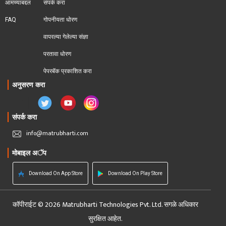
आमच्याबद्दल
संपर्क करा
FAQ
गोपनीयता धोरण
वापरल्या गेलेल्या संज्ञा
परतावा धोरण 
पेपरबॅक प्रकाशित करा
अनुसरण करा
संपर्क करा
info@matrubharti.com
मोबाइल अॅप
Download On App Store
Download On Play Store
कॉपीराईट © 2026 Matrubharti Technologies Pvt. Ltd. सगळे अधिकार
सुरक्षित आहेत.