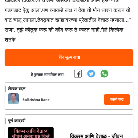
खांद्यावर टाकले.त्याच क्षणी असंख्य किंकाळ्या आणि हसण्याचा
गडगडाट ऐकू आला.पण त्याकडे लक्ष न देता तो मौन धारण करून तो
वाट चालू लागला.तेवढ्यात खांद्यावरच्या प्रेतातील वेताळ म्हणाला..."
राजा, तुझे कौतुक करू की कीव करू ते कळत नाही.गेले कित्येक
शतके
विनामूल्य वाचा
हे पुस्तक सामायिक करा:
लेखक बद्दल
फॉलो करा
Balkrishna Rane
पूर्ण कादंबरी
विक्रम आणि वेताळ - जीवन