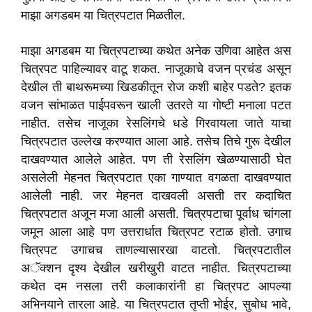
माझा अगडबम या चित्रपटात मिळतील.
माझा अगडबम या चित्रपटाच्या कथेत अनेक उणिवा आहेत अस
चित्रपट पाहिल्यावर वाटू शकत. नाजूकाचे वजन प्रचंड असून
देखील ती बाथरूमच्या खिडकीतून रोज कशी बाहेर पडते? इतक
वजन सांभाळत पाईपवरून खाली उतरते या गोष्टी मनाला पटत
नाहीत. तसेच नाजूका रेसलिंगचे धडे गिरवायला जाते याचा
चित्रपटात उल्लेख करण्यात आला आहे. तसेच तिचे गुरू देखील
दाखवण्यात आलेले आहेत. पण ती रेसलिंग खेळण्यासाठी घेत
असलेली मेहनत चित्रपटात एका गाण्यात वगळता दाखवण्यात
आलेली नाही. जर मेहनत दाखवली असती तर कदाचित
चित्रपटात अजून मजा आली असती. चित्रपटाचा पूर्वाध चांगला
जमून आला आहे पण उत्तरार्धात चित्रपट रटाळ होतो. उगाच
चित्रपट उगाचच ताणल्यासारखा वाटतो. चित्रपटातील
अॅक्शन दृश्य देखील खरीखुरी वाटत नाहीत. चित्रपटाच्या
कथेत दम नसला तरी कलाकारांनी हा चित्रपट आपल्या
अभिनयाने तारला आहे. या चित्रपटात तृप्ती भोईर, सुबोध भावे,