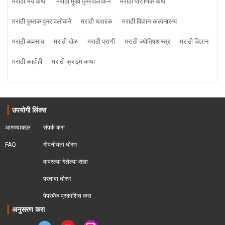
मराठी भय कथा
मराठी मूव्ही पुनरावलोकने
मराठी पौराणिक कथा
मराठी पुस्तक पुनरावलोकने
मराठी थरारक
मराठी विज्ञान-कल्पनारम्य
मराठी व्यवसाय
मराठी खेळ
मराठी प्राणी
मराठी ज्योतिषशास्त्र
मराठी विज्ञान
मराठी काहीही
मराठी क्राइम कथा
उपयोगी लिंक्स
आमच्याबद्दल
संपर्क करा
FAQ
गोपनीयता धोरण
वापरल्या गेलेल्या संज्ञा
परतावा धोरण 
पेपरबॅक प्रकाशित करा
अनुसरण करा