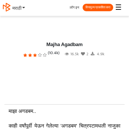
☰
लॉग इन
मराठी
विनामूल्य प्रकाशित करा
Majha Agadbam
(10.4k)
16.5k
2
4.9k
माझा अगडबम..
काही वर्षांपूर्वी येऊन गेलेल्या 'अगडबम' चित्रपटामधली नाजुका