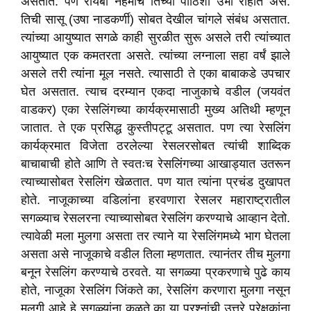
असतात. पण रायबा नेहमीच तिच्या पाठिशी उभा राहात असे.
तिची सासू (उषा नाडकर्णी) सोबत देखील चांगले संबंध असतात.
त्यांच्या आयुष्यात सगळे काही सुरळीत सुरू असले तरी त्यांच्यात
आयुष्यात एक कमतरता असते. त्यांच्या लग्नाला सहा वर्षं झाले
असले तरी त्यांना मूल नसते. त्यासाठी ते एका बाबाकडे उपचार
घेत असतात. त्याच दरम्यान एकदा नाजुकाचे वडील (जयवंत
वाडकर) एका रेसलिंगच्या कार्यक्रमासाठी मुख्य अतिथी म्हणून
जातात. ते एक प्रसिद्ध कुस्तीपट्टू असतात. पण त्या रेसलिंग
कार्यक्रमात विजेता ठरलेल्या रेसलरसोबत त्यांची शाब्दिक
बाचाबाची होते आणि ते स्वतःच रेसलिंगच्या आखाड्यात उतरून
त्याच्यासोबत रेसलिंग खेळतात. पण यात त्यांना प्रचंड दुखापत
होते. नाजूकाच्या वडिलांना हरवणारा रेसलर महाराष्ट्रातील
सगळ्याच रेसलरना त्याच्यासोबत रेसलिंग करण्याचे आव्हान देतो.
त्यावेळी मला मुलगा असता तर त्याने या रेसलिंगमध्ये भाग घेतला
असता असे नाजूकाचे वडील तिला म्हणतात. त्यानंतर तीच मुलगा
बनून रेसलिंग करण्याचे ठरवते. या सगळ्या प्रकरणाचे पुढे काय
होते, नाजूका रेसलिंग जिंकते का, रेसलिंग करणारा मुलगा नसून
मुलगी आहे हे सगळ्यांना कळते का या प्रश्नांची उत्तरे प्रेक्षकांना