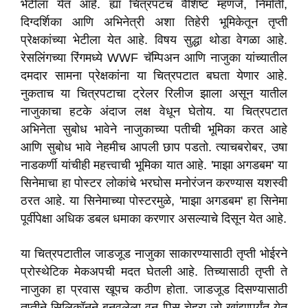
भेटीला येत आहे. ह्या चित्रपटच वैशिष्ट म्हणजे, निर्माती,
दिग्दर्शिका आणि अभिनेत्री अशा तिहेरी भूमिकेतून तृप्ती
प्रेक्षकांच्या भेटीला येत आहे. विषय सुद्धा थोडा वेगळा आहे.
रेसलिंगच्या रिंगमध्ये WWF चॅम्पिअन आणि नाजुका यांच्यातील
दमदार सामना प्रेक्षकांना या चित्रपटात बघता येणार आहे.
नुकताच या चित्रपटाचा ट्रेलर रिलीज झाला असून यातील
नाजुकाचा हटके अंदाज लक्ष वेधून घेतोय. या चित्रपटात
अभिनेता सुबोध भावेने नाजुकाच्या पतीची भूमिका करत आहे
आणि सुबोध भावे नेहमीच आपली छाप पडतो. त्याचबरोबर, उषा
नाडकर्णी यांचीही महत्त्वाची भूमिका यात आहे. 'माझा अगडबम' या
सिनेमाचा हा पोस्टर लोकांचे भरघोस मनोरंजन करण्यास यशस्वी
ठरत आहे. या सिनेमाच्या पोस्टरमुळे, 'माझा अगडबम' हा सिनेमा
पूर्वीपेक्षा अधिक डबल धमाका करणार असल्याचे दिसून येत आहे.
या चित्रपटातील जाडजूड नाजुका साकारण्यासाठी तृप्ती भोईरने
प्रोस्थेटिक मेकअपची मदत घेतली आहे. तिच्यासाठी तृप्ती ते
नाजुका हा प्रवास खूपच कठीण होता. जाडजूड दिसण्यासाठी
तृप्तीने सिलिकॉनने बनवलेला वन पिस चेहरा जो खांद्यापर्यंत येत