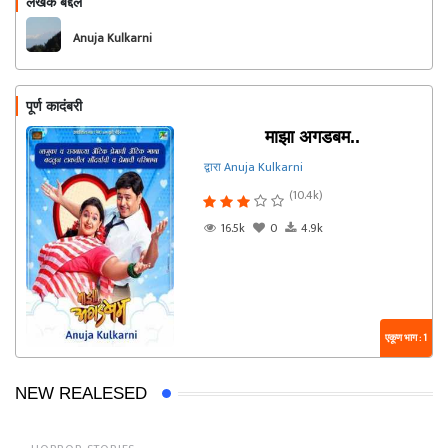
लेखक बद्दल
फॉलो करा
Anuja Kulkarni
पूर्ण कादंबरी
माझा अगडबम..
द्वारा Anuja Kulkarni
(10.4k)
16.5k
0
4.9k
एकूण भाग : 1
NEW REALESED