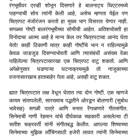
रंगभूमीवर एरव्ही शोभून दिसणारे हे बालनाट्य थिएटरमध्ये
पाहण्याची सोय त्यांनी केली आहे, असेच म्हणता येईल पण
चित्रपट मंजोरंजन करतो हा मुख्य भाग विसरता येणार नाही.
सगळ्या गोष्टी बालरंगभूमीच्या सोयीची आहेत. अतिशयोक्ती हा
विनोदाचा आत्मा आहे हे मान्य केल तर चित्रपटाचा आनंद घेता
येतो! काही ठिकाणी मात्र काही गोष्टींचे भान न राहिल्यामुळे
केवळ जाडजुड दिसण्याभोवती आणि त्यासंबंधी असंख्य वेळा
पाहिलेल्या चित्रपटासारखा एक चित्रपट वाटू शकतो. आणि
अपेक्षेनुसार घडणाऱ्या घटनाक्रमामुळे तो नाजुकाच्या
वजनासारखाच हाताबाहेर गेला आहे, असही वाटू शकत.
ह्यात चित्रपटात लक्ष वेधून घेतात त्या दोन गोष्टी. एक म्हणजे
कायम संतापलेली, सारख्याच पद्धतीने ओरडून बोलणारी (सुबोध
भावेसह) सगळी पात्रे आणि मनात रेंगाळणारे गीतसंगीत.
सिनेमाची गाणी रेहमान यांचे दीर्घकाळ सहकारी असलेल्या टी
सतीश चक्रवर्ती यांनी संगीतबद्ध केलीत. आपल्या शिष्याच्या
सिनेमाच्या मुझिक लाँचिंगसाठी हजेरी लावत त्यांनी सिनेमाच्या