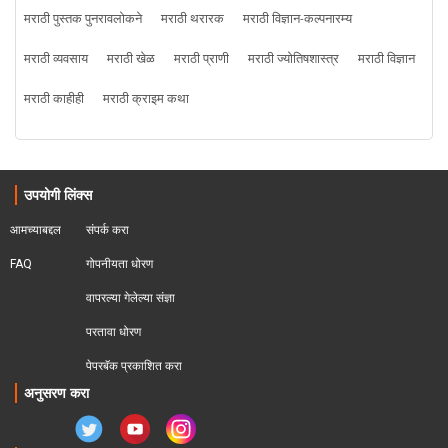
मराठी पुस्तक पुनरावलोकने
मराठी थरारक
मराठी विज्ञान-कल्पनारम्य
मराठी व्यवसाय
मराठी खेळ
मराठी प्राणी
मराठी ज्योतिषशास्त्र
मराठी विज्ञान
मराठी काहीही
मराठी क्राइम कथा
उपयोगी लिंक्स
आमच्याबद्दल
संपर्क करा
FAQ
गोपनीयता धोरण
वापरल्या गेलेल्या संज्ञा
परतावा धोरण 
पेपरबॅक प्रकाशित करा
अनुसरण करा