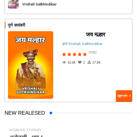
Vrishali Gotkhindikar
पूर्ण कादंबरी
जय मल्हार
द्वारा Vrishali Gotkhindikar
(11.1k)
62.6k
2
27.8k
एकूण भाग : 3
NEW REALESED
HORROR STORIES