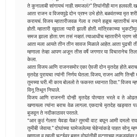
ते कुनालाबी सांगायचं नाही. समजलं?” तिघांनीही मान हलवली. ख
आता राजन व विजयपुढे दोन प्रश्न उभे होते. बळवंतच्या मृत शर
करायचं. विजय म्हातारीजवळ गेला व त्याने हळूच म्हातारीचं 
होती. म्हातारी खुदाला प्यारी झाली होती. मांत्रिकाच्या भु
समज झाला होता. पण तसं नव्हतं. त्याआधीच म्हातारीने प्रा
आता मला आयते तीन तीन सावज मिळाले आहेत. आता पुढची तीस व
म्हणाला तेव्हा आपण अजून तीस वर्षे जगणार या विचारानेच त
केला.
आता विजय आणि राजनसमोर एका ऐवजी दोन मृतदेह होते. बराच वे
मृतदेह पुरायचा त्यांनी निर्णय घेतला. विजय, राजन आणि तिन्ही म
तुमच्या घरी. मी काय बोललो ते फकस्त ध्यानात ठिवा.” विजय म
विनू तिथून निघाले.
विजय आणि राजननी दोन्ही मृतदेह पोत्यात भरले व ते ओढतच
खणायला त्यांना बराच वेळ लागला. एकदाचे मृतदेह खड्यात पड
बुजवून ते नदीकाठावर परतले.
“आर कुठं गेलता येवडा येळ? तुमची वाट बघून आमी दमलो राव
तुमीबी जेवाया.” दोघांच्या घामेजलेल्या चेहेऱ्यांकडे पाहत सोनू 
म्हणाला व खाली चटईवर बसून दोघांनीही मटणाच्या तुकड्यांवर 