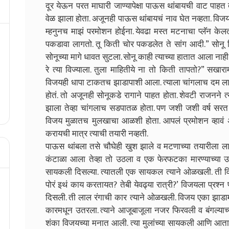
दूर येऊन परत माघारी जाण्यापेक्षा पाऊस थांबायची वाट पाहत त
वेळ झाला होता. अजूनही पाऊस थांबायचं नाव घेत नव्हता. विज
म्हनुनच माझं परमोशन होईना. येवढा मस्त मटनाचा प्लॅन के
पकडावा लागतो. तू किती चोर पकडलेत ते सांग आदी.” सोनू
सोनूच्या मागे धावत सुटला. सोनू काही त्याच्या हातात आला ना
रे त्या विज्याला. तुला माहितीये ना तो किती तापतो?” सखा
विजयही धापा टाकतच झाडापाशी आला. त्याला चांगलाच दम लागला
होतं. तो अजूनही सोनूकडे रागाने पाहत होता. शेवटी राजनने त
झाला तेव्हा चांगलाच सडपातळ होता. पण जशी जशी वर्ष सरत 
विजय मुळातच मुलखाचा आळशी होता. आपलं प्रमोशन व्हावं अशी
करायची मात्र त्याची तयारी नव्हती.
पाऊस थांबला तसे चौघेही खुश झाले व मटणाच्या तयारीला ला
कंटाळा आला तेव्हा तो उठला व एक फेरफटका मारण्याच्या उद्दे
सायकली दिसल्या. त्यातली एक सायकल त्याने ओळखली. ती विजय
पोरं इथं काय करतायत? तेबी येवढ्या रात्री?’ विजयला प्रश्न 
दिसली. ती लाल रंगाची कार त्याने ओळखली. विजय एका झाडामा
कारमधून उतरला. त्याने आजूबाजूला नजर फिरवली व बंगल्याच्
शंका विजयच्या मनात आली. त्या मुलांच्या सायकली आणि आता ह