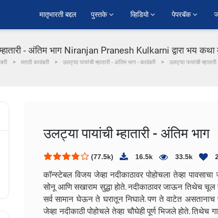
﻿मातृभारती बद्दल
पुस्तके 
व्हिडियो 
पेपरबॅक 
ज
 म्हातारी - अंतिम भाग Niranjan Pranesh Kulkarni द्वारा भय कथा म
ंबरी
मराठी कादंबरी
उलट्या पायांची म्हातारी - अंतिम भाग - कादंबरी
उलट्या पायांची म्हातारी
उलट्या पायांची म्हातारी - अंतिम भाग
(77.5k)
16.5k
33.5k
कॉन्स्टेबल विजय जेव्हा नदीकाठावर पोहोचला तेव्हा पावसाचा ज
सोनू आणि सखाराम सुद्धा होते. नदीकाठावर जाऊन तिथेच चूल पे
सर्व सामान घेऊन ते घरातून निघाले. पण ते वाटेत असतानाच प
जेव्हा नदीकाठी पोहोचले तेव्हा चौघेही पूर्ण भिजले होते. तिथेच 