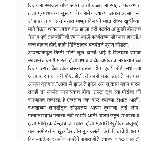
विजयला समजलं. गोष्ट संपताच तो बळवंतला रंगेहात पकडणार 
होता. प्रमोशनच्या नुसत्या विचारानेच त्याच्या अंगात उत्साह
सोडनार नाय.’ असे मनात म्हणून विजयने म्हातारीच्या खुर्चीच्
मागे येऊन थांबला. बराच वेळ झाला तरी बळवंत अजूनही बोलतच 
गेला व पूर्ण ताकदीनिशी त्याने काठी बळवंतच्या डोक्यात हाणली.
रक्त वाहात होतं. काही मिनिटातच बळवंतने प्राण सोडला.
आपल्याकडून किती मोठी चूक झाली आहे हे विजयला समजलं ह
उद्देशानेच काठी मारली होती पण घाव थेट वर्मावरच लागल्याने 
विजय बराच वेळ डोकं धरून बसला होता. एवढी मोठी संधी त्याने
आता फारच लांबची गोष्ट होती. जे काही घडलं होतं ते जर गाव
आयुष्य तुरुंगात. “आता जे झालं ते झालं. अन तू काय मुद्दाम 
तसही तो बळवंत नालायकच होता. उलटा तूच त्या पोरांचा ज
समजावत म्हणाला. हे ऐकताच एक गोष्ट त्याच्या लक्षात आली
राक्षसाच्या तावडीतून सोडवलंय. आपण कुणाचा तरी जीव 
पश्चातापदग्ध मनाला नवी उभारी आली. विजय उठून उभारला व त्य
होता. मांत्रिक केव्हाचाच पळाला होता. म्हातारी खुर्चीवर अज
गेला. समोर तीन खुर्च्यांवर तीन मुलं बसली होती. तिघांचेही हात, प
विजयकडे आदरपूर्वक नजरेने पाहात होते. त्यांच्या जवळ जात तो म