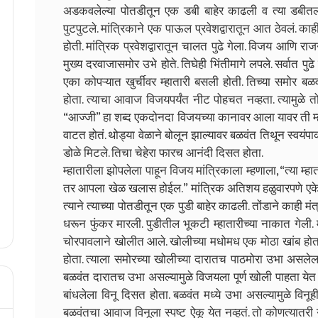
अडकवलेल्या पोतडीतून एक डबी बाहेर काढली व त्या डबीतला द
पुटपुटले. मांत्रिकाने एक पाऊल प्रवेशद्वारातून आत ठेवलं. 
होती. मांत्रिक प्रवेशद्वारातून चालत पुढे गेला. विजय आणि रा
मुख्य दरवाजासमोर उभे होते. तिघेही भिंतीमागे लपले. सर्वात पु
एका कोपऱ्यात खुर्चीवर म्हातारी बसली होती. तिच्या समोर ब
होता. त्याचा आवाज विजयपर्यंत नीट पोहचत नव्हता. त्यामुळे 
“आज्जी” हा शब्द एकदोनदा विजयच्या कानावर आला यावर ती म
वाटत होतं. थोड्या वेळाने बोलून झाल्यावर बळवंत तिथून स्वयंपा
डोळे मिटले. तिचा चेहेरा फारच आनंदी दिसत होता.
म्हातारीला झोपलेला पाहून विजय मांत्रिकाला म्हणाला, “त्या 
तर आपला खेळ खलास होईल.” मांत्रिक अतिशय हळुवारपणे ए
त्याने त्याच्या पोतडीतून एक पुडी बाहेर काढली. तोंडाने काही मं
धरून फुंकर मारली. पुडीतील भूकटी म्हातारीच्या नाकात गेल
चोरपावलाने खोलीत आले. खोलीच्या मधोमध एक मोठा खांब होता. 
होता. त्याला समोरच्या खोलीच्या दारातच पाठमोरा उभा असले
बळवंत दारातच उभा असल्यामुळे विजयला पूर्ण खोली पाहता येत न
बांधलेला विनू दिसत होता. बळवंत मध्ये उभा असल्यामुळे विनू
बळवंतचा आवाज विनूला स्पष्ट ऐकू येत नव्हतं. तो कोणत्यातरी गुब