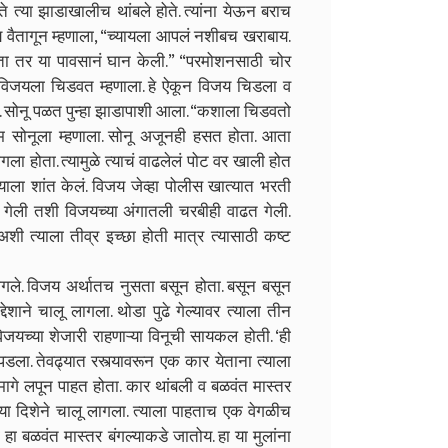
े त्या झाडाखालीच थांबले होते. त्यांना येऊन बराच
य वैतागून म्हणाला, “च्यायला आपलं नशीबच खराबाय.
लता तर या पावसानं घान केली.” “परमोशनसाठी चोर
 विजयला चिडवत म्हणाला. हे ऐकून विजय चिडला व
ही. सोनू पळत पुन्हा झाडापाशी आला. “कशाला चिडवतो
राम सोनूला म्हणाला. सोनू अजूनही हसत होता. आता
 होता. त्यामुळे त्याचं वाढलेलं पोट वर खाली होत
्याला शांत केलं. विजय जेव्हा पोलीस खात्यात भरती
गेली तशी विजयच्या अंगातली चरबीही वाढत गेली.
 त्याला तीव्र इच्छा होती मात्र त्यासाठी कष्ट
गले. विजय अर्थातच नुसता बसून होता. बसून बसून
शाने चालू लागला. थोडा पुढे गेल्यावर त्याला तीन
च्या शेजारी राहणाऱ्या विनूची सायकल होती. ‘ही
पडला. तेवढ्यात रस्त्यावरून एक कार येताना त्याला
गे लपून पाहत होता. कार थांबली व बळवंत मास्तर
या दिशेने चालू लागला. त्याला पाहताच एक वेगळीच
ा बळवंत मास्तर बंगल्याकडे जातोय. हा या मुलांना