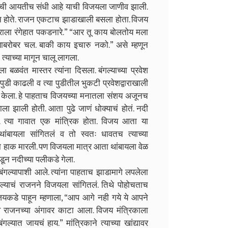
ायची आयतीच संधी आहे याची विजयला जाणीव झाली.
्न होते. राजन एकटाच झाडाखाली बसला होता. विजय
ाला रंगेहात पकडनारे.” “आर तू काय बोलतोय मला
ाबरोबर चल. बाकी काय इचारु नको.” असे म्हणून
याच्या मागून चालू लागला.
 बळवंत मास्तर त्यांना दिसला. बंगल्याच्या प्रवेश
ुडी काढली व त्या पुडीतील भुकटी प्रवेशद्वाराखाली
रवेश केला. हे पाहताच विजयच्या मनातला संशय अजूनच
ा झाली होती. आता पुढे जाणं धोक्याचं होतं. नदी
ची. त्या गावात एक मांत्रिक होता. विजय आता या
ांबायला सांगितलं व तो स्वतः धावतच त्याच्या
हाक मारली. पण विजयला मात्र आता थांबायला वेळ
डून नदीच्या पलीकडे गेला.
ंगल्यापाशी आले. त्यांना पाहताच झाडामागे लपलेला
याचं राजनने विजयला सांगितलं. तिथे पोहोचताच
जयकडे पाहून म्हणाला, “आप आगे नही गये ये आपने
 राजनच्या अंगावर काटा आला. विजय मंत्रिकाला
ात जायचं हाय.” मांत्रिकाने त्याच्या खांद्यावर