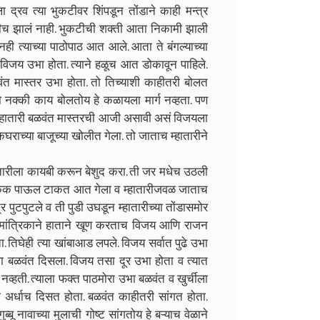
्रव त्या भुकटीवर शिंपडून तोंडाने काही मन्त्र
काहीच झालं नाही. भुकटीची शक्ती आता निकामी झाली
जनही त्याच्या पाठोपाठ आत आले. आता ते बंगल्याच्या
ढे विजय उभा होता. त्याने हळूच आत डोकावून पाहिले.
ळवंत मास्तर उभा होता. तो तिच्याशी काहीतरी बोलत
तो नक्की काय बोलतोय हे कळायला मार्ग नव्हता. पण
्हातारी बळवंत मास्तरची आजी असावी असं विजयला
कघराच्या बाजूच्या खोलीत गेला. तो जाताच म्हातारीने
म्हातारीला कायबी करून बेशुद करा. ती जर मधेच उठली
केक पाऊल टाकत आत गेला व म्हातारीजवळ जाताच
त्र पुटपुटले व ती पुडी उघडून म्हातारीच्या तोंडासमोर
ी. मांत्रिकाने हाताने खूण करताच विजय आणि राजन
तिघेही त्या खांबाआड लपले. विजय सर्वात पुढे उभा
ला बळवंत दिसला. विजय तसा दूर उभा होता व त्यात
व्हती. त्याला फक्त पाठमोरा उभा बळवंत व खुर्चीला
ही अर्धाच दिसत होता. बळवंत काहीतरी सांगत होता.
्बू नावाच्या मुलाची गोष्ट सांगतोय हे बऱ्याच वेळाने