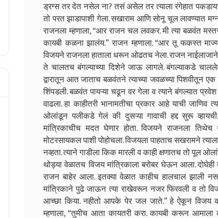
ड्रग्स तर देत नसेल ना? तसं असेल तर त्याला रंगेहात पकड
तो परत झाडापाशी गेला. सखाराम आणि सोनू चूल लावण्यात मग
राजनला म्हणाला, “आर राजन चल लवकर. मी त्या बळवंत मस्तर
कायबी कळना झालंय.” राजन म्हणाला. “आर तू फकस्त माज्य
विजयने राजनला हाताला धरून ओढतच नेला. राजन नाईलाजाने त्
ते चालतच बंगल्याच्या दिशेने जाऊ लागले. बंगल्याकडे चाललेला
द्वारातून आत जाताच बळवंतने त्याच्या जवळच्या पिशवीतून एक प
शिंपडली. बळवंत पायऱ्या चढून वर गेला व त्याने बंगल्यात प्
वाढला. हा काहीतरी भानामतीचा प्रकार आहे याची जाणिव त्याल
ओलांडून पलीकडे गेलं की दुसऱ्या गावाची हद्द सुरू व्हाय
मांत्रिकाचीच मदत घेणार होता. विजयने राजनला तिथेच थ
मोटरसायकल पाशी पोहोचला. विजयला पाहताच सखरामने त्याला 
नव्हता. त्याने गाडीला किक मारली व काही क्षणातच तो पूल ओलां
थोड्या वेळातच विजय मांत्रिकाला बरोबर घेऊन आला. दोघेही ब
राजन बाहेर आला. इतक्या वेळात काहीच हालचाल झाली नसल्
मांत्रिकाने पुढे जाऊन त्या राखेवरून नजर फिरवली व तो वि
आच्छा किया. नहीतो आपके पेर जल जाते.” हे ऐकून विजय व
म्हणाला, “तुमीच आता कायतरी करा. कायबी करून आमाला बंगल्य