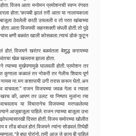
होता. विजय आता मनोमन प्रमोशनची स्वप्न रंगवत
 संचारला होता. ‘कायबी झालं तरी आता या नालायकाला
या बाजूला ठेवलेली काठी उचलली व तो परत खांबाच्या
होता. आता विजयची सहनशक्ती संपली होती. तो पुढे
 त्याच क्षणी बळवंत खाली कोसळला. त्याचं डोकं फुटून
ोतं. विजयने खरंतर बळवंतला बेशुद्ध करायच्या
बळवंतचा खेळ खल्लास झाला होता.
 त्याच्या मुर्खपणामुळे घालवली होती. प्रमोशन तर
ात कुणाला कळालं तर नोकरी तर गेलीच शिवाय पूर्ण
मारलं नायस ना. मग कशापायी उगी तरास करून घेतो. अन
ीव वाचवला.” राजन विजयच्या जवळ गेला व त्याला
. खरच की, आपण तर उलट या निष्पाप मुलांना त्या
वाचवलाय या विचारानेच विजयच्या मरगळलेल्या
ाने आजूबाजूला पाहिले. राजन त्याच्या बाजूला उभा
ूनही झोपल्यासारखी दिसत होती. विजय समोरच्या खोलीत
ाय व तोंड बांधलं होतं. विजयने त्यांना सोडवलं. तिघेही
्हणाला, “हे बघा पोरांनो, तुमी आज जे काय बी पाहिलं