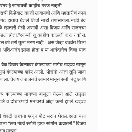
रंतर हे सांगायची काहीच गरज नव्हती.
ीराची विल्हेवाट काशी लावायची आणि म्हातारीचं काय
मनगट हातात घेतलं तिची नाडी तपासायला. नाडी बंद
कटीमुळे म्हातारी मेली असावी असा विजय आणि राजनचा
ण सोडला होता. “आज्जी तू काहीच काळजी करू नकोस.
र्ष तरी तुला मरण नाही.” असे जेव्हा बळवंत तिला
िला अतिआनंद झाला होता व या आनंदानेच तिचा घात
ळ विचार केल्यावर बंगल्याच्या मागेच खड्डा खणून
ुलं बंगल्याच्या बाहेर आली. “पोरांनो आता तुमि जावा
्हणाला. विजय व राजनचे आभार मानून सनी, नंदू आणि
 बंगल्याच्या मागच्या बाजूला घेऊन आले. खड्डा
ले व दोघांच्याही मनावरचं ओझं कमी झालं. खड्डा
! शेवटी राहवना म्हनून पोट भरून घेतल. आता बसा
म्हणाला. “लय मोठी स्टोरी हाय! सांगीन कवातरी.” विजय
ताव मारला.