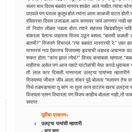
सलग चार दिवस बळवंत मास्तर शाळेत आले नाहीत. त्यांचा फोनही ल
पाठवले पण घराला कुलूप होतं. त्यांना आता काळजी वाटत होती. प
रविवारचा दिवस उजाडला. आज कामावर जावं लागणार नाही म्ह
तो निवांत लोळत पडला होता. त्याने सहजच खिडकीतून पाहिले 
शंकरला येताना पाहताच विजय उठून बसला. “बातमी कळली का
बातमी?” विजयने विचारलं. “त्या बळवंत मास्तरची रे.” एका 
मास्तरचं नाव ऐकताच विजयच्या हृदयाची धडधड अचानक वाढली. 
शकत होता. “काय झालं त्येचं?” विजय कसाबसा म्हणाला. “बळवं
माहीतच असेल पण आज पहाटे घाटोळांची मेघा कपडे धुवायला नद
ती लाल कार दिसली. मास्तरला उलट्या पायांच्या म्हातारी
विजयच्या जीवात जीव आला. शंकर पुढे बोलला “मलापण तेच वाट
तिथे तडमडायला! तू सांग ना तुला काय वाटतंय खरच उलट्या पाय
विजयला प्रश्न विचारला. पण विजय काहीच बोलला नाही, तो फक
समाप्त
पूर्वीचा प्रकरण
‹
उलट्या पायांची म्हातारी
- भाग चार