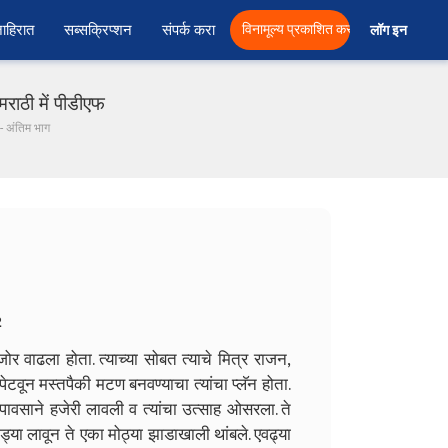
ाहिरात
सब्सक्रिप्शन
संपर्क करा
विनामूल्य प्रकाशित करा
लॉग इन  
राठी में पीडीएफ
 - अंतिम भाग
2
ोर वाढला होता. त्याच्या सोबत त्याचे मित्र राजन,
टवून मस्तपैकी मटण बनवण्याचा त्यांचा प्लॅन होता.
ावसाने हजेरी लावली व त्यांचा उत्साह ओसरला. ते
गाड्या लावून ते एका मोठ्या झाडाखाली थांबले. एवढ्या