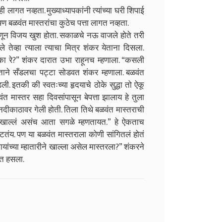
ागत नव्हता. मुख्याध्यापकांनी त्यांच्या घरी शिपाई
ण बळवंत मास्तरांचा कुठेच पत्ता लागत नव्हता.
णून विजय खुश होता. सकाळचे नऊ वाजले होते तरी
तेव्हा त्याला त्याचा मित्र शंकर येताना दिसला.
 रे?” शंकर दारात उभा राहूनच म्हणाला. “कसली
हाताने सँडलचा पट्टा सोडवत शंकर म्हणाला. बळवंत
इतकी की स्वतःच्या हृदयाचे ठोके सुद्धा तो ऐकू
त मास्तर सहा दिवसांपासून बेपत्ता झालाय हे तुला
ीकाठावर गेली होती. तिला तिथे बळवंत मास्तराची
ने खाल्लं असंच आता सगळे म्हणतायत.” हे ऐकताच
तंय. पण या बळवंत मास्तराला कोणी सांगितलं होतं
ांच्या म्हातारीने खाल्ला असेल मास्तरला?” शंकरने
्त हसला.