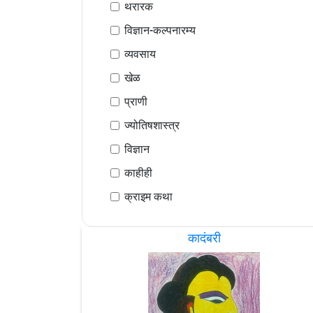
थरारक
विज्ञान-कल्पनारम्य
व्यवसाय
खेळ
प्राणी
ज्योतिषशास्त्र
विज्ञान
काहीही
क्राइम कथा
कादंबरी