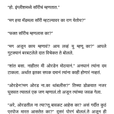
“हो. इंग्लीशमध्ये सॉरीचं म्हणतात.”
“मग हया मॅडमला सॉरी म्हटल्यावर का राग येतोय?”
“फक्त सॉरीच म्हणलास का?”
“मग अजून काय म्हणावं? आय लव्हं यु म्हणू का?” आपले
गुटक्यानं बरबटलेले दात विचेकत ते बोलले.
“शांत बसा. नाहीतर मी ओरडेन मोठयानं.” अनघानं त्यांना दम
टाकला. अर्थात इतका सपक दमानं त्यांना काही होणारं नव्हतं.
“ओरडेन?मग ओरड ना.का थांबलीस?” तिच्या डोळयात नजर
घुसवत त्यातलं एक जण म्हणालं.तो अजून त्यांच्या जवळ गेला.
“अरे, ओरडतील ना त्या?तू बावळट आहेस का? असं गर्दीत कुठं
प्रपोज मारत आसतेत का?” दुसरं पोरगं बोललं.ते अजून ही