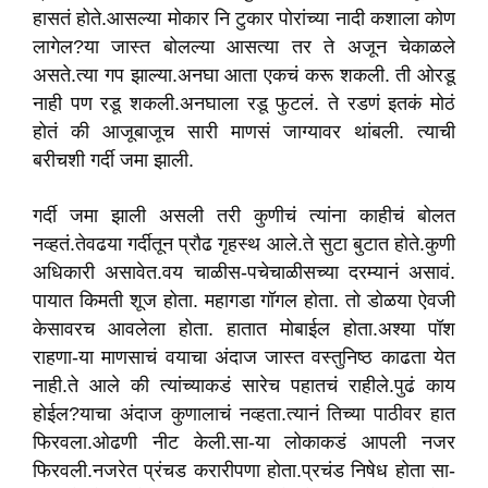
हासतं होते.आसल्या मोकार नि टुकार पोरांच्या नादी कशाला कोण
लागेल?या जास्त बोलल्या आसत्या तर ते अजून चेकाळले
असते.त्या गप झाल्या.अनघा आता एकचं करू शकली. ती ओरडू
नाही पण रडू शकली.अनघाला रडू फुटलं. ते रडणं इतकं मोठं
होतं की आजूबाजूच सारी माणसं जाग्यावर थांबली. त्याची
बरीचशी गर्दी जमा झाली.
गर्दी जमा झाली असली तरी कुणीचं त्यांना काहीचं बोलत
नव्हतं.तेवढया गर्दीतून प्रौढ गृहस्थ आले.ते सुटा बुटात होते.कुणी
अधिकारी असावेत.वय चाळीस-पचेचाळीसच्या दरम्यानं असावं.
पायात किमती शूज होता. महागडा गॉगल होता. तो डोळया ऐवजी
केसावरच आवलेला होता. हातात मोबाईल होता.अश्या पॉश
राहणा-या माणसाचं वयाचा अंदाज जास्त वस्तुनिष्ठ काढता येत
नाही.ते आले की त्यांच्याकडं सारेच पहातचं राहीले.पुढं काय
होईल?याचा अंदाज कुणालाचं नव्हता.त्यानं तिच्या पाठीवर हात
फिरवला.ओढणी नीट केली.सा-या लोकाकडं आपली नजर
फिरवली.नजरेत प्रंचड करारीपणा होता.प्रचंड निषेध होता सा-