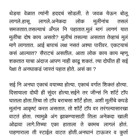
थेडया वेळात त्यांनी हददचं सोडली. ते जवळ येऊन बोलू
लागले.हासू लागले.अनेकदा लोक मुलीनांच तसलं
समजतात.तसल्याचं अँगल नि पहातात.मुलं मागं लागणं यात
मुलींचा दोष काय असतो? मुलीचं तसल्या असतात तेव्हाचं मुलं
मागे लागतात. आई बापाचं लक्ष नसतं अश्या पारीवर. एकटयाचं
कसं आल्यात? सैराटचं असतील. आता लोक काय काय म्हणू
शकतात याचा अंदाज आपण नाही काढू शकतं. त्या दोघीत ही सई
पेक्षा ते अनघाकडं जास्तं पहात होते. असं का ?
सई नि अनघा एकाचं वयाच्या होत्या. एकाचं वर्गात शिकतं होत्या.
दिसायाला दोघी ही सुंदर होत्या.सईने तर जीन्सं नि शॉर्ट टॉप
घातला होता.तिचा तो टॉप बराचसा शॉर्टं होता. अशी मुलींचे कपडे
मुलांना आकृष्टं करत असतात. तो शॉर्टं टॉप वर तरंगल्यासारखा
वाटतं होता. त्यामुळे अंग झाकण्यासाठी तिला अनेकदा खाली
ओढावा लागे.तिच्या एका हाताला ते कामच लागलं होतं.
पाहणाराला ती स्टाईल वाटत होती.अनघानं टाऊजर व कुर्ता