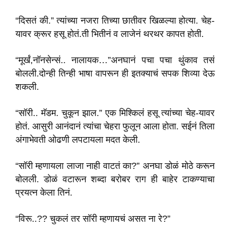
“दिसतं की.” त्यांच्या नजरा तिच्या छातीवर खिळल्या होत्या. चेह-
यावर क्रूर हसू होतं.ती भितीनं व लाजेनं थरथर कापत होती.
“मूर्खं,नॉनसेन्सं.. नालायक…”अनघानं पचा पचा थुंकाव तसं
बोलली.दोन्ही तिन्ही भाषा वापरून ही इतक्याचं सपक शिव्या देऊ
शकली.
“सॉरी.. मॅडम. चुकून झाल.” एक मिश्किलं हसू त्यांच्या चेह-यावर
होतं. आसुरी आनंदानं त्यांचा चेहरा फुलून आला होता. सईनं तिला
अंगाभेवती ओढणी लपटायला मदत केली.
“सॉरी म्हणायला लाजा नाही वाटतं का?” अनघा डोळं मोठे करून
बोलली. डोळं वटारून शब्दा बरोबर राग ही बाहेर टाकण्याचा
प्रयत्न केला तिनं.
“विरू..?? चुकलं तर सॉरी म्हणायचं असत ना रे?”