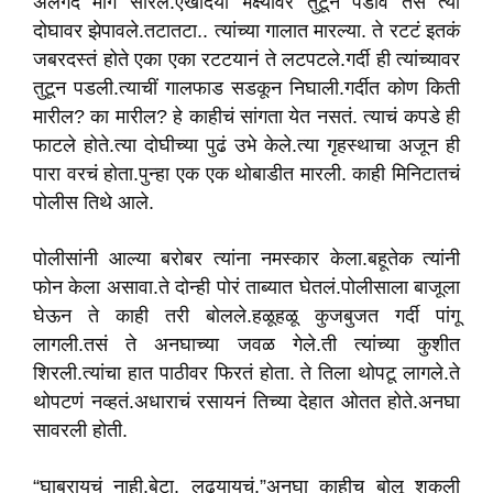
अलगद मागे सारले.एखादया भक्ष्यावर तुटून पडावं तसं त्या
दोघावर झेपावले.तटातटा.. त्यांच्या गालात मारल्या. ते रटटं इतकं
जबरदस्तं होते एका एका रटटयानं ते लटपटले.गर्दी ही त्यांच्यावर
तुटून पडली.त्याचीं गालफाड सडकून निघाली.गर्दीत कोण किती
मारील? का मारील? हे काहीचं सांगता येत नसतं. त्याचं कपडे ही
फाटले होते.त्या दोघीच्या पुढं उभे केले.त्या गृहस्थाचा अजून ही
पारा वरचं होता.पुन्हा एक एक थोबाडीत मारली. काही मिनिटातचं
पोलीस तिथे आले.
पोलीसांनी आल्या बरोबर त्यांना नमस्कार केला.बहूतेक त्यांनी
फोन केला असावा.ते दोन्ही पोरं ताब्यात घेतलं.पोलीसाला बाजूला
घेऊन ते काही तरी बोलले.हळूहळू कुजबुजत गर्दी पांगू
लागली.तसं ते अनघाच्या जवळ गेले.ती त्यांच्या कुशीत
शिरली.त्यांचा हात पाठीवर फिरतं होता. ते तिला थोपटू लागले.ते
थोपटणं नव्हतं.अधाराचं रसायनं तिच्या देहात ओतत होते.अनघा
सावरली होती.
“घाबरायचं नाही.बेटा. लढयायचं.”अनघा काहीच बोलू शकली