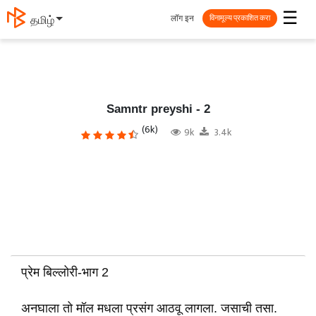
☰
लॉग इन
தமிழ்
विनामूल्य प्रकाशित करा
Samntr preyshi - 2
(6k)
9k
3.4k
प्रेम बिल्लोरी-भाग 2
अनघाला तो मॉल मधला प्रसंग आठवू लागला. जसाची तसा.