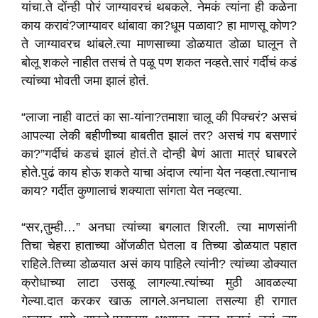
यांचा.ते दोंन्ही पोरं जाग्यावरचं थबकले. नेमकं त्यांना ही कळेना
काय करावं?जाग्यावर थांबावा का?धूम पळावा? हा माणसू कोण?
ते जाग्यावरच थांबले.त्या माणसाच्या डोळयात डोळा घालून ते
बोलू शकले नाहीत तसचं ते पळू पण शकत नव्हते.सारं गर्दीचं कडं
त्यांच्या भोवती जमा झालं होतं.
“लाजा नाही वाटतं का सा-यांना?तमाशा चालू की पिक्चरं? असचं
आपल्या लेकी बहीणीच्या बाबतीत झालं तर? असचं गप बसणारं
का?”गर्दीचं कडचं झालं होतं.ते दोन्ही बेणं आता मात्रं घाबरले
होते.पुढं काय होऊ शकते याचा अंदाज त्यांना येत नव्हता.त्यानाच
काय? गर्दीत कुणालाचं शक्याता सांगता येत नव्हत्या.
“सर,तुम्ही…” अनघा त्यांच्या बगलात शिरली. त्या माणसांनी
तिचा चेहरा हाताच्या ओंजळीत घेतला व तिच्या डोळयात पहात
राहिले.तिच्या डोळयात असं काय पाहिले त्यांनी? त्यांच्या डोक्यात
क्रोधाच्या लाटा उसळू लागल्या.त्यांच्या मुठी आवळल्या
गेल्या.दात करकर खाऊ लागले.अनघाला तसल्या ही रागात