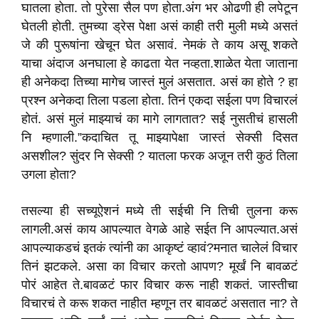
घातला होता. तो पुरेसा सैल पण होता.अंग भर ओढणी ही लपेटून
घेतली होती. तुमच्या ड्रेस पेक्षा असं काही तरी मुली मध्ये असतं
जे की पुरूषांना खेचून घेत असावं. नेमकं ते काय असू शकते
याचा अंदाज अनघाला हे काढता येत नव्हता.शाळेत येता जाताना
ही अनेकदा तिच्या मागेच जास्तं मुलं असतात. असं का होते ? हा
प्रश्न अनेकदा तिला पडला होता.‍ तिनं एकदा सईला पण विचारलं
होतं. असं मुलं माझ्याचं का मागे लागतात? सई नुसतीचं हासली
नि म्हणाली.”कदाचित तू माझ्यापेक्षा जास्तं सेक्सी दिसत
असशील? सुंदर नि सेक्सी ? यातला फरक अजून तरी कुठं तिला
उगला होता?
तसल्या ही सच्यूऐशनं मध्ये ती सईची नि तिची तुलना करू
लागली.असं काय आपल्यात वेगळे आहे सईत नि आपल्यात.असं
आपल्याकडचं इतकं त्यांनी का आकृष्टं व्हावं?मनात चालेलं विचार
तिनं झटकले. असा का विचार करतो आपण? मूर्खं नि बावळटं
पोरं आहेत ते.बावळटं फार विचार करू नाही शकतं. जास्तीचा
विचारचं ते करू शकत नाहीत म्हणून तर बावळटं असतात ना? ते