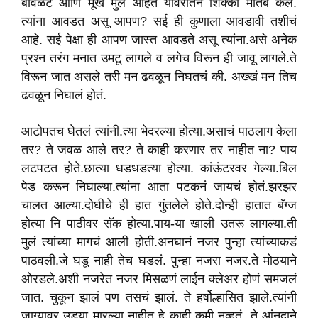
बावळट आणि मूर्खं मुलं आहेत यावरतिनं शिक्का मोर्तब केल.
त्यांना आवडत असू आपण? सई ही कुणाला आवडावी तशीचं
आहे. सई पेक्षा ही आपण जास्त आवडते असू त्यांना.असे अनेक
प्रश्न तरंग मनात उमटू लागले व लगेच विरून ही जावू लागले.ते
विरून जात असले तरी मन ढवळून निघतचं की. अख्खं मन तिच
ढवळून निघालं होतं.
आटोपतच घेतलं त्यांनी.त्या भेदरल्या होत्या.असाचं पाठलाग केला
तर? ते जवळ आले तर? ते काही करणार तर नाहीत ना? पाय
लटपटत होते.छात्या धडधडत्या होत्या. कांऊंटरवर गेल्या.बिल
पेड करून निघाल्या.त्यांना आता पटकनं जायचं होतं.झरझर
चालत आल्या.दोघीचे ही हात गुंतलेले होते.दोन्ही हातात बॅग्ज
होत्या नि पाठीवर सॅक होत्या.पाय-या खाली उतरू लागल्या.ती
मुलं त्यांच्या मागचं आली होती.अनघानं नजर पुन्हा त्यांच्याकडं
पाठवली.जे घडू नाही तेच घडलं. पुन्हा नजरा नजर.ते मोठयाने
ओरडले.अशी नजरेत नजर मिसळणं लाईन क्लेअर होणं समजलं
जात. चुकून झालं पण तसचं झालं. ते हर्षोल्हासित झाले.त्यांनी
जाग्यावर उडया मारल्या नाहीत हे काही कमी नव्हतं. ते आंनदाने