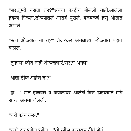
“सर,तुम्ही नसता तर?”अनघा काहीचं बोलली नाही.आलेला
हुंदका गिळला.डोळयातलं आसवं पुसले. बळबळचं हसू ओठात
आणलं.
“मला ओळखलं ना तू?” शेदारकर अनघाच्या डोळयात पहात
बोलले.
“तुम्हाला कोण नाही ओळखणारं,सर?” अनघा
“आता ठीक आहेस ना?”
“हो…“ मान हालवत व कपाळावर आलेलं केस झटक्यानं मागे
सारत अनघा बोलली.
“घरी फोन करू.”
“नको सर.प्लीज.प्लीज…”ती प्लीज बरचसच दीर्घं होतं.