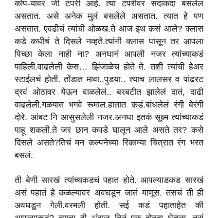
कोप-यावर जी टपरी आहे. त्या टपरीवर सदाकदा बसलेलं
असतात. असे अनेक मुलं बसलेले असतात. त्यात हे पण
असतात. एवढीचं त्यांची ओळख.ते आज इथ कसं आले? क्लास
कडे कधीचं ते दिसले नव्हते.त्यांनी क्लास पासून तर आपला
पिच्छा केला नाही ना? अनघानं आपली नजर त्यांच्याकडं
पाहिली.वाढलेली केस… झिंजाळेच होते ते. तशी त्यांची हेअर
स्टाईलचं होती. तोंडात मावा..पुडया.. त्याच लालसर व पांढरट
द्रवं ओठावर येऊन वाळलेलं.. बरबटीत झालेलं दातं, दाढी
वाढलेली.गळयात भगवे रूमाल.हातात कडं.बांधलेलं रंगी बेरंगी
दोरे. आंबट नि आसुसलेली नजर.अनघा इतकं सूक्ष्म त्यांच्याकडं
पाहू शकली.ते जर छान कपडे घालून आले असते तर? कसे
दिसले असते?तिचं मन कल्पनेच्या रिकाम्या चित्रात रंग भरत
बसलं.
ती बेणी सारखं त्यांच्यकडचं पहात होते. आपल्याडकड सारखं
असं पहातं हे कळल्यावर अवघडून जातं माणूस. तसचं ती ही
अवघडून गेली.वरमली होती. सई कडं पहाताहेत की