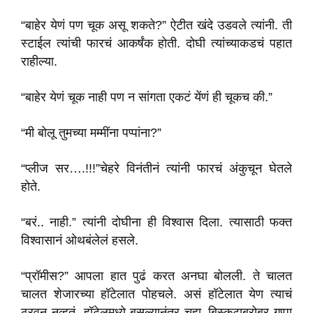
“बाहेर येणं पण चूक असू शकते?” ऐटीत खंदे उडवले त्यांनी. ती
स्टाईल त्यांची फारचं आकर्षंक होती. दोघी त्यांच्याकडचं पहात
राहील्या.
“बाहेर येणं चूक नाही पण न सांगता एकटं येंणं ही चूकच की.”
“मी बोलू तुमच्या मम्मींना पप्पांना?”
“प्लीज सर….!!!”चेहरे विनंतीनं त्यांनी फारचं अंकुचून घेतले
होते.
“बरं.. नाही.” त्यांनी दोघीना ही विश्वास दिला. त्यासाठी फक्त
विश्वासानं ओथबंलेलं हसले.
“प्रॉमीस?” आपला हात पुढं करत अनघा बोलली. ते चालत
चालत शेजारच्या हॉटेलात पोहचले. असं हॉटेलात येण त्याचं
ठरवून नव्हतं. हॉटेलमध्ये बसल्यानंतर चहा..बिस्कटाबरोबर गप्पा