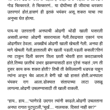
गोड चित्कारले. ते चित्कारणं.. या दोघीच्या ही जीवाचा थरकाप
उतरणारं होतं.हासणं ही इतकं भयंकर असू शकत याचा त्या
अनुभव घेत होत्या.
पाय-या उतरतानी अनघाची ओढणी थोडी खाली घसरली
असावी.अनघा ओढणी सावरायाला गेली.तेवढयात एकानं पाय
ओढणीवर ठेवला. अख्खीचं ओढणी खाली खेचली गेली. अनघा ही
मागे खेचली गेली.हातातली बॅग खाली पडली.पडली कसली?तिनं
त्या टाकुन दिली कारण तिला छाती भोवती हात कवटाळायचे
होते.तिच्या छातीचं उभार झाकण्यासाठी हात पुरेसं नव्हतं ,पण ती
दुसर काय करू शकत होती? तिची ती केविलवाणी धडपङ पाहून
त्यांना अजून चेव आला.ते बेणी खो खो हासतं होती.अनघाला
भंयकर राग आला.डोक्यात संतापाच्या लाटा उसळू
लागल्या.ओढणी उचलण्यासाठी ती खाली वाकली.
“हाय.. हाय…“घाणेरडे उदगार त्यांनी काढले.ओढणी उचलताना
अनघा रागात पुटपुटली,”मूर्खं… नालयाक. दिसतं नाही का?”