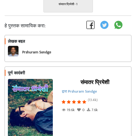
संमातर प्रियेशी - 1
हे पुस्तक सामायिक करा:
लेखक बद्दल
फॉलो करा
Prshuram Sondge
पूर्ण कादंबरी
संमातर प्रियेशी
द्वारा Prshuram Sondge
(13.4k)
19.6k
0
7.6k