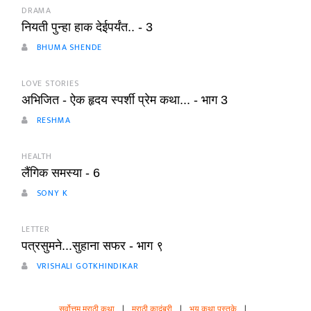
DRAMA
नियती पुन्हा हाक देईपर्यंत.. - 3
BHUMA SHENDE
LOVE STORIES
अभिजित - ऐक हृदय स्पर्शी प्रेम कथा... - भाग 3
RESHMA
HEALTH
लैंगिक समस्या - 6
SONY K
LETTER
पत्रसुमने...सुहाना सफर - भाग ९
VRISHALI GOTKHINDIKAR
सर्वोत्तम मराठी कथा
|
मराठी कादंबरी
|
भय कथा पुस्तके
|