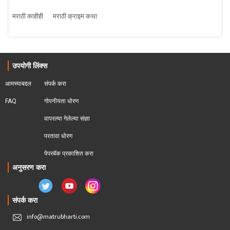
मराठी काहीही
मराठी क्राइम कथा
उपयोगी लिंक्स
आमच्याबद्दल
संपर्क करा
FAQ
गोपनीयता धोरण
वापरल्या गेलेल्या संज्ञा
परतावा धोरण 
पेपरबॅक प्रकाशित करा
अनुसरण करा
संपर्क करा
info@matrubharti.com