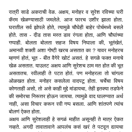
रात्री साडे अकराची वेळ. अक्षय, मनोहर व सुरेश रविच्या घरी
कॅरम खेळण्यासाठी जमलेले. आज फारच उशीर झाला होता.
घरातील सर्व झोपले होते, त्यामुळे चौघेही बाहेर पोर्चमध्ये बसले
होते. तास - दीड तास मस्त डाव रंगला होता, आणि चौघांच्या
गप्पाही. बोलता बोलता सहज विषय निघाला की, भूतंखेतं,
अमानवी शक्ती अशा गोष्टी खरच असतात का ? यावर मनोहरच
म्हणणं होतं, भूत - बीत वैगेरे खोटं असतं. हे सगळे फक्त मनाचे
खेळ असतात. याउलट अक्षय आणि सुरेशच ठाम मत होत की भूत
असतातच. रवीलाही ते पटत होतं. पण मनोहरला तो चांगला
ओळखत होता. मनोहर कसलेला वादपटू होता. चर्चेचा विषय
कोणताही असो, तो असे काही मुद्दे मांडायचा, तेही इतक्या तडफेने
की समोरचा निरूत्तर होऊन जायचा. त्यामुळे वाद घालण्यात अर्थ
नाही, असा विचार करून रवी गप्प बसला. आणि शांतपणे त्यांच
बोलणं ऐकत होता.
अक्षय आणि सुरेशलाही हे सगळं माहीत असूनही ते मात्र ऐकत
नव्हते. अगदी तावातावाने आपलंच कसं खरं ते पटवून द्यायचा