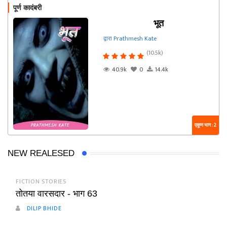
पूर्ण कादंबरी
भूत
द्वारा Prathmesh Kate
(10.5k)
40.9k
0
14.4k
एकूण भाग : 2
NEW REALESED
FICTION STORIES
तोतया वारसदार - भाग 63
DILIP BHIDE