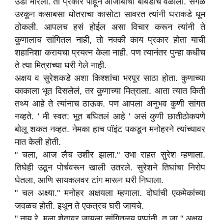
उडी मारली. तो प्रकार पाहून आजोबांची बोबडीच वळाली. सगळ
उरकून कसाबसा धोतराचा कासोटा सावरत त्यांनी घराकडे धूम
ठोकली. आपलच हसं होईल असा विचार करून त्यांनी ते
कुणालाच सांगितल नाही, तो नक्की काय प्रकार होता याची
शहानिशा करायचा प्रयत्न केला नाही. पण त्यानंतर पुन्हा कधीच
ते त्या मित्राच्या घरी गेले नाही.
अक्षय व सुरेशकडे अशा किश्शांचा भरपूर साठा होता. कुणाच्या
काकाला भूत दिसलेलं, तर कुणाच्या मित्राला. आता त्यात किती
तथ्य आहे ते त्यांनाच ठाऊक. पण आपला अनुभव कुणी सांगत
नव्हते. ' मी स्वत: भूत बघितलं आहे ' असं कुणी छातीठोकपणे
बोलू शकत नव्हत. नेमका हाच पॉइंट पकडून मनोहरने त्यांच्यावर
मात केली होती.
" चला, आज लैच उशीर झाला." उभा राहत सुरेश म्हणाला.
तिघेही उठून पोर्चवरून खाली उतरले. सुरेशने तिघांचा निरोप
घेतला, आणि सायकलवर टांग मारून घरी निघाला.
" चल अक्ष्या." मनोहर अक्षयला म्हणाला. दोघांची एकमेकांच्या
जवळच होती. इथून ते एकत्रच घरी जायचे.
" नाय रे, मला शेतावर जायला सांगितलय पप्पांनी. तू जा." अक्षय‌.