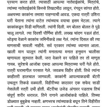
प्रयत्न करत होते. त्यासाठी आपल्या नातेवाईकांचे, मित्रांचे,
त्यांच्या नातेवाईकांचे किस्से तिखटमीठ लावून, रंगवून सांगत होते.
अक्षयच्या काकांना तमाशा पाहण्याची आवड. एकदा रात्री उशिरा
घरी येताना त्यांना वाटेत त्यांच्याच वयाचा इसम भेटला. त्याने
काकांकडून विडी मागितली. त्यांनी दिली. मग बोलत बोलत ते पुढे
चालू लागले. त्या दिवशी पौर्णिमा होती. लख्ख चांदण पडलं होतं.
थोड्या वेळाने काकांच जमिनीकडे लक्ष गेलं. त्यांना दिसल की त्या
माणसाची सावली नाहीये. सर्व प्रकार त्यांच्या ध्यानात आला.
खाली मान घालून त्यांनी मनातल्या मनात हनुमान चालीसा
म्हणायला सुरुवात केली. जरा वेळाने वर पाहिले तर तो माणूस
गायब. सुरेशचे आजोबा एकदा आपल्या मित्राच्या घरी गेले होते.
रात्री घरामागील परसात गेले. जवळच विहीर होती. तिथे त्यांना
काहीतरी हालचाल जाणवली. काकांनी आपल्याकडची बॅटरी
उचलून तिकडे वळवली. विहीरीच्या काठावर एक सफेद साडी
नेसलेली स्त्री उभी होती. बॅटरीचा उजेड अंगावर पडताच तिचं
सं
पूर्ण
शरीर थरारल. तिने रागाने आजोबांकडे पाहिले. तिच्या
डोळ्यात बुबुळेच नव्हती. क्षणभरच त्यांच्याकडे बघून तिने विहीरीत