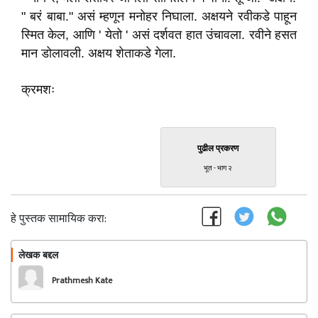
" बरं बाबा." असं म्हणून मनोहर निघाला. अक्षयने रवीकडे पाहून
स्मित केल, आणि ' येतो ' असं दर्शवत हात उंचावला. रवीने हसत
मान डोलावली. अक्षय शेताकडे गेला.
क्रमशः
पुढील प्रकरण
भूत - भाग २
हे पुस्तक सामायिक करा:
लेखक बद्दल
फॉलो करा
Prathmesh Kate