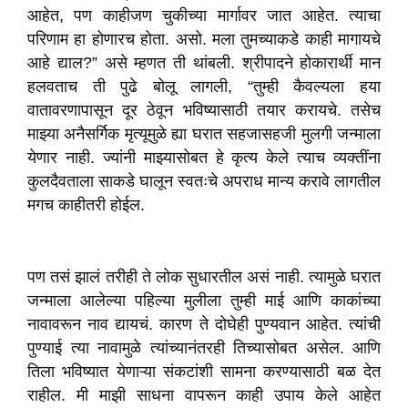
आहेत, पण काहीजण चुकीच्या मार्गावर जात आहेत. त्याचा
परिणाम हा होणारच होता. असो. मला तुमच्याकडे काही मागायचे
आहे द्याल?” असे म्हणत ती थांबली. श्रीपादने होकारार्थी मान
हलवताच ती पुढे बोलू लागली, “तुम्ही कैवल्यला हया
वातावरणापासून दूर ठेवून भविष्यासाठी तयार करायचे. तसेच
माझ्या अनैसर्गिक मृत्यूमुळे ह्या घरात सहजासहजी मुलगी जन्माला
येणार नाही. ज्यांनी माझ्यासोबत हे कृत्य केले त्याच व्यक्तींना
कुलदैवताला साकडे घालून स्वतःचे अपराध मान्य करावे लागतील
मगच काहीतरी होईल.
पण तसं झालं तरीही ते लोक सुधारतील असं नाही. त्यामुळे घरात
जन्माला आलेल्या पहिल्या मुलीला तुम्ही माई आणि काकांच्या
नावावरून नाव द्यायचं. कारण ते दोघेही पुण्यवान आहेत. त्यांची
पुण्याई त्या नावामुळे त्यांच्यानंतरही तिच्यासोबत असेल. आणि
तिला भविष्यात येणाऱ्या संकटांशी सामना करण्यासाठी बळ देत
राहील. मी माझी साधना वापरून काही उपाय केले आहेत