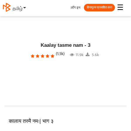
☰
लॉग इन
தமிழ்
विनामूल्य प्रकाशित करा
Kaalay tasme nam - 3
(1.5k)
11.9k
5.6k
कालाय तस्मै नमः| भाग ३