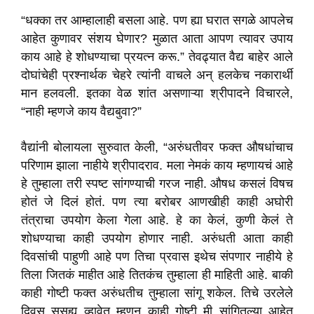
“धक्का तर आम्हालाही बसला आहे. पण ह्या घरात सगळे आपलेच
आहेत कुणावर संशय घेणार? मुळात आता आपण त्यावर उपाय
काय आहे हे शोधण्याचा प्रयत्न करू.” तेवढ्यात वैद्य बाहेर आले
दोघांचेही प्रश्नार्थक चेहरे त्यांनी वाचले अन् हलकेच नकारार्थी
मान हलवली. इतका वेळ शांत असणाऱ्या श्रीपादने विचारले,
“नाही म्हणजे काय वैद्यबुवा?”
वैद्यांनी बोलायला सुरुवात केली, “अरुंधतीवर फक्त औषधांचाच
परिणाम झाला नाहीये श्रीपादराव. मला नेमकं काय म्हणायचं आहे
हे तुम्हाला तरी स्पष्ट सांगण्याची गरज नाही. औषध कसलं विषच
होतं जे दिलं होतं. पण त्या बरोबर आणखीही काही अघोरी
तंत्राचा उपयोग केला गेला आहे. हे का केलं, कुणी केलं ते
शोधण्याचा काही उपयोग होणार नाही. अरुंधती आता काही
दिवसांची पाहुणी आहे पण तिचा प्रवास इथेच संपणार नाहीये हे
तिला जितकं माहीत आहे तितकंच तुम्हाला ही माहिती आहे. बाकी
काही गोष्टी फक्त अरुंधतीच तुम्हाला सांगू शकेल. तिचे उरलेले
दिवस सुसह्य व्हावेत म्हणून काही गोष्टी मी सांगितल्या आहेत