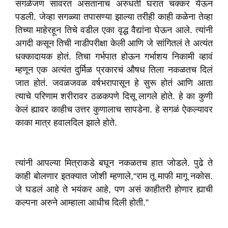
सगळेजण सावरत असतानाच अरुंधती घरात चक्कर येऊन
पडली. जेव्हा सगळ्या तपासण्या झाल्या तरीही काही कळेना तेव्हा
तिच्या माहेरहून तिचे वडील एका वृद्ध वैद्यांना घेऊन आले. त्यांनी
अगदी कसून तिची नाडीपरीक्षा केली आणि जे सांगितलं ते अत्यंत
धक्कादायक होतं. तिचा गर्भपात होऊन गर्भाशय निकामी व्हावं
म्हणून एक अत्यंत दुर्मिळ प्रकारचं औषध तिला नकळतच दिलं
जात होतं. जवळजवळ वर्षभरापासून हे सुरू होतं आणि आता
त्याचे परिणाम शरीरावर ठळकपणे दिसू लागले होते. हे का कुणी
केलं ह्यावर काहीच उत्तर कुणालाच सापडेना. हे सगळं ऐकल्यावर
काका मात्र हवालदिल झाले होते.
त्यांनी आपल्या मित्राकडे बघून नकळतच हात जोडले. पुढे ते
काही बोलणार इतक्यात जोशी म्हणाले,“राम तू माफी मागू नकोस.
जे घडलं आहे ते भयंकर आहे, पण असं काहीतरी होणार ह्याची
कल्पना अरुने आम्हाला आधीच दिली होती.”