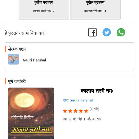
पूर्वीचा प्रकरण
पुढील प्रकरण
कालाय तस्मै नमः - 2
कालाय तस्मै नमः - 4
हे पुस्तक सामायिक करा:
लेखक बद्दल
फॉलो करा
Gauri Harshal
पूर्ण कादंबरी
कालाय तस्मै नमः
द्वारा Gauri Harshal
(11.9k)
93.1k
1
43.9k