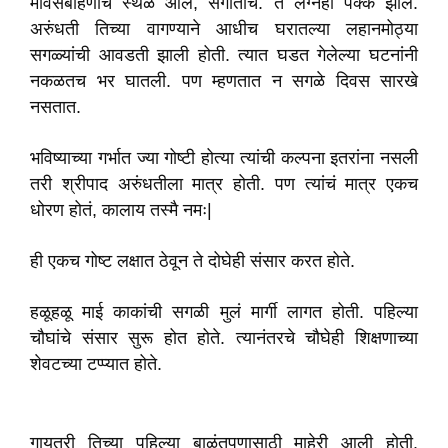
मावसबहिणीचं स्थळ आलं, संगीताचं. ते लग्नही पक्कं झालं.
अरुंधती तिच्या वागण्याने आधीच घरातल्या लहानमोठ्या
सगळ्यांची आवडती झाली होती. त्यात घडत गेलेल्या घटनांनी
नकळतच भर घातली. पण म्हणतात न सगळे दिवस सारखे
नसतात.
भविष्याच्या गर्भात ज्या गोष्टी होत्या त्यांची कल्पना इतरांना नसली
तरी श्रीपाद अरुंधतीला मात्र होती. पण त्यांचं मात्र एकच
धोरण होतं, कालाय तस्मै नमः|
ही एकच गोष्ट लक्षात ठेवून ते दोघेही संसार करत होते.
हळूहळू माई काकांची सगळी मुलं मार्गी लागत होती. पहिल्या
चौघांचे संसार सुरू होत होते. त्यानंतरचे चौघेही शिक्षणाच्या
शेवटच्या टप्प्यात होते.
गायत्री तिच्या पहिल्या बाळंतपणासाठी माहेरी आली होती.