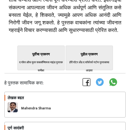
शोध घेण्यास आणि त्यास पूर्ण करण्यास प्रेरित करते. इकीगाईची
संकल्पना आपल्याला जीवन अधिक अर्थपूर्ण आणि संतुलित कसे
बनवता येईल, हे शिकवते, ज्यामुळे आपण अधिक आनंदी आणि
निरोगी जीवन जगू शकतो. हे पुस्तक वाचकांना त्यांच्या जीवनात
गहराईने विचार करण्यासाठी आणि सुधारण्यासाठी प्रेरित करते.
पूर्वीचा प्रकरण
पुढील प्रकरण
द पॉवर ऑफ युवर सबकॉन्शियस माइंड पुस्तक
हॅरी पॉटर अँड द सॉर्सरर्स स्टोन पुस्तकाचा
समीक्षा
आढावा
हे पुस्तक सामायिक करा:
लेखक बद्दल
फॉलो करा
Mahendra Sharma
पूर्ण कादंबरी