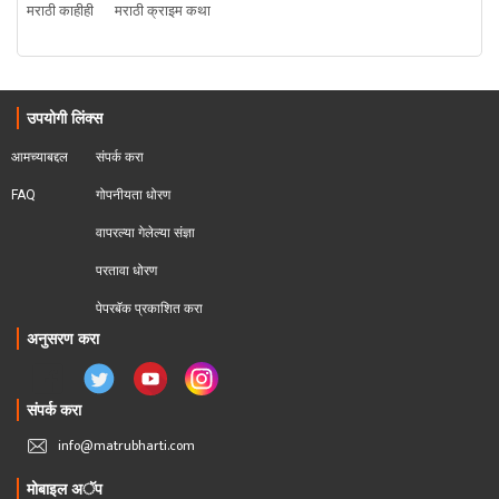
मराठी काहीही
मराठी क्राइम कथा
उपयोगी लिंक्स
आमच्याबद्दल
संपर्क करा
FAQ
गोपनीयता धोरण
वापरल्या गेलेल्या संज्ञा
परतावा धोरण 
पेपरबॅक प्रकाशित करा
अनुसरण करा
संपर्क करा
info@matrubharti.com
मोबाइल अॅप