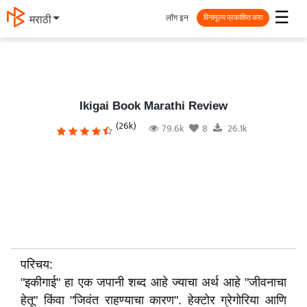
☰
लॉग इन
मराठी
विनामूल्य प्रकाशित करा
Ikigai Book Marathi Review
(26k)
79.6k
8
26.1k
परिचय:
"इकीगाई" हा एक जपानी शब्द आहे ज्याचा अर्थ आहे "जीवनाचा
हेतू" किंवा "जिवंत राहण्याचा कारण". हेक्टोर ग्रेगोरिया आणि