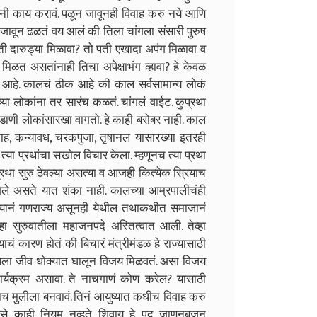
ींनी काय करावं. पळून जावूनही विवाह करु नये आणि
्य जावून ढळतं वय आलं की तिला चांगला संसारी पुरुष
पती दारुड्या मिळावा? तो पती एखादा अपंग मिळावा व
मिळत असतांनाही तिचा अपेक्षाभंग व्हावा? हे केवळ
ब आहे. कालचं ठीक आहे की काल सर्वसामान्य लोकं
ा लोकांना तर सारंच कळतं. चांगलं वाईट. कुप्रथा
णी लोकांसारखा वागतो. हे काही बरोबर नाही. काल
वाह, कन्यावध, चरकपुजा, तृषानल यासारख्या इतरही
नी त्या प्रथांचा सखोल विचार केला. म्हणूनच त्या प्रथा
प्रथा सुरु ठेवल्या असत्या व आजही कित्येक स्रियाच
 गेले असते यात शंका नाही. कालच्या आम्रपालीचंही
्यानं गणराज्य असूनही येथील तथाकथीत समाजानं
्हा सुरुवातीला महाजनपदे अस्तित्वात आली. तेव्हा
ाचं कारण होतं की बिचारं मंत्रीमंडळ हे राज्यासाठी
आपला जीव धोक्यात घालून विजय मिळवतं. असा विजय
कार्यक्रम असावा. ते नाचगाणं कोण करेल? यासाठी
याच मुलीला बनवावं. तिनं आयुष्यात कधीच विवाह करु
े काही नियम नव्हते. शिवाय हे पद जाणूनबुजून