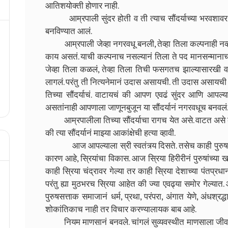
आतिशयोक्ती होणार नाही.
आम्रपाली सुंदर होती व ती त्याच सौंदर्याच्या भरवशावर 
बनविण्यात आलं.
आम्रपाली जेव्हा नगरवधू बनली, तेव्हा तिला कल्पनाही नव्ह
काय असतं. याची कल्पनाच नसल्यानं तिला ते पद मानसन्मानाचं व
जेव्हा तिला कळलं, तेव्हा तिला तिची फसगतच झाल्यासारखी वा
लागलं. परंतु ती नित्यनेमानं उदास असायची. ती उदास असायच
तिच्या सौंदर्याचं. वाटायचं की आपण एवढं सुंदर आणि आपल्य
असतांनाही आपणाला जाणूनबुजून या सौंदर्यानं नगरवधूच बनवलं
आम्रपालीला तिच्या सौंदर्याचा रागच येत असे. वाटत असे की 
की त्या सौंदर्यानं माझ्या आकांक्षेची हत्या व्हावी.
आज आपल्याला स्री स्वतंत्र्य दिसते. तसेच काही पुरुषही स्री
कारण आहे, स्रियांचा विकास. आज स्रिया हिरीरीनं पुरुषांच्या ख
काही स्रिया चंद्रावर गेल्या तर काही स्रिया देशाच्या पंतप्रध
परंतु ह्या मुठभरच स्रिया आहेत की ज्या एवढ्या समोर गेल्या
पुरुषसत्ताक समाजानं धर्म, प्रथा, परंपरा, अंगात येणे, अंधश्रद्
शोकांतिकाच नाही तर विचार करण्यालायक बाब आहे.
नियम माणसानं बनवले. चांगलं सुव्यवस्थीत माणसाला जीवन 