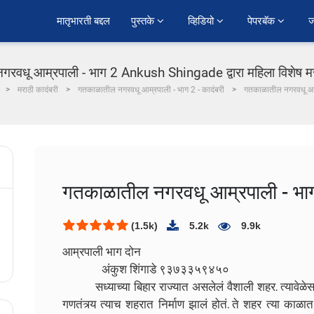
﻿मातृभारती बद्दल
पुस्तके 
व्हिडियो 
पेपरबॅक 
ज
रवधू आम्रपाली - भाग 2 Ankush Shingade द्वारा महिला विशेष मरा
मराठी कादंबरी
गतकाळातील नगरवधू आम्रपाली - भाग 2 - कादंबरी
गतकाळातील नगरवधू आम
गतकाळातील नगरवधू आम्रपाली - भा
(1.5k)
5.2k
9.9k
आम्रपाली भाग दोन
अंकुश शिंगाडे ९३७३३५९४५०
सध्याच्या बिहार राज्यात असलेलं वैशाली शहर. त्यावेळेस त्
गणतंत्र्य त्याच शहरात निर्माण झालं होतं. ते शहर त्या काळा