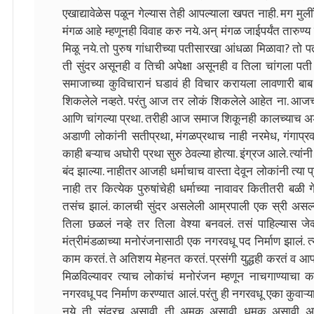
एखाद्यावेळेस पळून गेल्यास तेही आपल्याला खपत नाही. मग मुल
मंगळ आहे म्हणूनही विवाह करु नये. अन् मंगळ जाईपर्यंत तारुण
मिळू नये. तो पुरुष गांधारीच्या पतीसारखा आंधळा मिळावा? तो 
ती सुंदर असूनही व तिची अपेक्षा असूनही व तिला चांगला पती 
समाजाच्या कुविचारानं घडावं ही विचार करायला लावणारी बा
शिकलेले नव्हते. परंतु आज तर लोकं शिकलेले आहेत ना. आजच्य
आणि चांगल्या प्रथा. तरीही आज समाज शिकूनही कालच्याच अडा
अडाणी लोकांनी सतीप्रथा, मंगळप्रथाच नाही नरमेध, गंगाप्र
काही बऱ्याच अघोरी प्रथा सुरु ठेवल्या होत्या. इंग्रज आले. त्यां
बंद झाल्या. नाहीतर आजही धर्माचाच वास्ता देवून लोकांनी त्या 
नाही तर कित्येक पुरुषांचेही धर्माच्या नावावर कितीतरी बळी
तसंच झालं. कालची सुंदर असलेली आम्रपाली एक स्री असल
तिला छळलं नव्हे तर तिला वेश्या बनवलं. तसं पाहिल्यास जेव
मंत्रीमंडळाच्या मनोरंजनासाठी एक नगरवधू पद निर्माण झालं. त्य
काम करतं. ते अतिशय मेहनत करतं. प्रसंगी युद्धही करतं व 
मिळविल्यावर त्याच लोकांचं मनोरंजन म्हणून नाचगाण्याचा 
नगरवधू पद निर्माण करण्यात आलं. परंतु ही नगरवधू एका कुवाऱ्
नये. ती सुंदरच असावी. ती अमूक असावी. धमूक असावी. अस