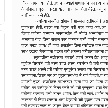
जीवन जगता येत होतं. तशाच प्रथाही माणसानंच बनवल्या. कशास
वेदनांपासून सुटका करता येईल वा करुन घेता येईल. परंतु का
बनविण्यात आले होते.
प्रथांच्या बाबतीत सांगायचं झाल्यास सतीप्रथेचं उदाहर
कुप्रथाच होती. कारण ज्या स्रिचा पती मरण पावत असे. त्या
तिच्या पतीच्या शरणावर जबरदस्तीनं ती जीवंत असतांनाच 
असायचा. तेव्हा तिला समाज काय करणार याची जाणीव नसायची. 
कृत्य नव्हतं काय? ती जात असतांना तिला त्यावेळेस कसं
साधा एखादा विस्तवाचा चटका जरी आपल्या शरीराला लागला तरी
सुरुवातीला सतीप्रथा बनवली. त्याचं कारण होतं आक्रमणं.
बहुतेक स्रियांचे पती मरण पावत असत. त्यानंतर ते जरी राज्य
मरण पावले असले तरी त्यांच्या मृत्यूनंतर समाज त्या स्रियांना
सतावायचा. शिवाय जर त्या युद्धात संबंधीत जे राजे जिंकले. ते रा
इज्जती लुटत. अशावेळेस महाभयंकर वेदना होत. त्या वेदना 
पतीला. मग सतीप्रथेचे नियम बनले की पती मृत्यूनंतर अशा वेद
पतीच्या शरणावर सती जायचं असेल, तिनं सती जावं, अर्थात जा
त्यानंतर तो नियम बनताच अशा स्रियांचे पती युद्धात मरण पावता
पती शरणावर स्वतःला जाळून घेवून संभाव्य भविष्यात होणाऱ्या त्र