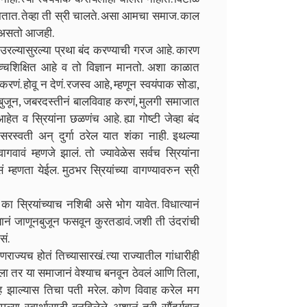
जातात. तेव्हा ती स्री चालते. असा आमचा समाज. काल
ळत असतो आजही.
ल्यासुरल्या प्रथा बंद करण्याची गरज आहे. कारण
्चशिक्षित आहे व तो विज्ञान मानतो. अशा काळात
रणं. होवू न देणं. रजस्व आहे, म्हणून स्वयंपाक सोडा,
नबुजून, जबरदस्तीनं बालविवाह करणं, मुलगी समाजात
हेत व स्रियांना छळणंच आहे. ह्या गोष्टी जेव्हा बंद
मी, सरस्वती अन् दुर्गा ठरेल यात शंका नाही. इथल्या
वावं म्हणजे झालं. तो ज्यावेळेस सर्वच स्रियांना
सं म्हणता येईल. मुठभर स्रियांच्या वागण्यावरुन स्री
रियांच्याच नशिबी असे भोग यावेत. विधात्यानं
ड्यानं जाणूनबुजून फसवून कुरतडावं. जशी ती उंदरांची
सं.
यच होतं तिच्यासारखं. त्या राज्यातील गांधारीही
 मला तर या समाजानं वेश्याच बनवून ठेवलं आणि तिला,
वाह झाल्यास तिचा पती मरेल. कोण विवाह करेल मग