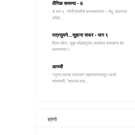
लैंगिक समस्या - 6
# भाग ६ : पोर्नोग्राफीचे मानसशास्त्र – मेंदू, अवास्तव
अपेक्ष...
पत्रसुमने...सुहाना सफर - भाग ९
प्रिय सोना..तुझा कोल्हापुरात असलेला दवाखाना बंद
करण्याच्या f...
आज्जी
*जुन्या घराचा दरवाजा* लहानपणापासून आजी
सांगायची, "आपल्या वाड...
श्रेणी