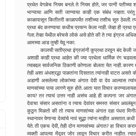
प्रथेत वेगळेच नियम बनले. ते नियम होते, जर पत्नी पतीच्य
भाग्याचा आणि सती जाण्याचा काही एक संबंध नव्हता. परं
काळापासून कितीतरी काळापर्यंत तशीच्या तशीच सुरु ठेवली. त्
प्रथा बंद करण्याचा कधीच प्रयत्न केला नाही. जेव्हा ही प्रथा ए
गेला. तेव्हा येथील बरेचसे लोकं असे होते की ते त्या इंग्रज अध
आमच्या आड तुम्ही येवू नका.
कालची सतीप्रथा इंग्रजांनी कुप्रथा ठरवून बंद केली जो
अशाही काही प्रथा आहेत की ज्या प्रथेला धार्मिक रंग चढवला आ
त्याबद्दल सार्वजनिक ठिकाणी कोणाला बोलता येत नाही. कारण 
तेही अशा अंधश्रद्धा पाळतांना दिसतात. त्यांनाही वाटत असते 
अडाणी असलेल्या लोकांच्या अंगात देवी वा देव आल्यास त्यां
माणसांच्या पाया लागणे सुरु होते. आता यात विचार करण्यालाय
काय? तर त्याचं उत्तर नाही असंच आहे. ही कल्पना जर अंगात
देवाचा संसार असतांना व त्याच देवांवर समस्त संसार अवलंबून 
कुठून मिळतो की तो त्याच माणसांच्या अंगात दहा पंधरा मिनीट
स्थानावर येणाऱ्या देव्यांचे नावं सुद्धा त्यांना माहीत असतात.
येते. ती एकच देवी, तेही दोन माणसांच्या अंगात? हा विचार कराय
व्यक्ती आपल्या मेंदूवर जोर लावून विचार करीत नाहीत. त्या