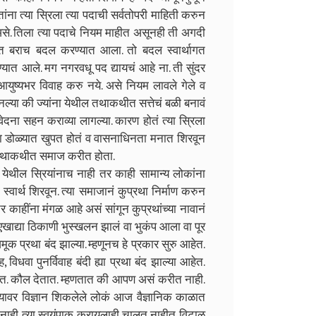
ेतांना त्या स्रिला त्या पदाची सर्वतोपरी माहिती करुन
से. तिला त्या पदाचे नियम माहीत असूनही ती अगदी
पदात बराच बदल करण्यात आला. तो बदल स्वार्थागत
ण्यात आले. मग नगरवधू पद द्यायचं आहे ना. ती सुंदर
आयुष्यभर विवाह करु नये. असे नियम लावले गेले व
नल्या की ज्यांना येथील तथाकथीत सत्तेचं बळी बनावं
वेदना सहन कराव्या लागल्या. कारण होतं त्या स्रिला
ंच्या डोळ्यात खुपत होतं व वासनाधिनता मनात शिरवून
ील तथाकथीत समाज करीत होता.
ल स्रियांनाच नाही तर काही सामान्य लोकांना
त स्वार्थ शिरवून. त्या समाजानं कुप्रथा निर्माण करुन
 काहींना मंगळ आहे असं सांगून कुप्रथांच्या नावानं
 एखाद्या ठिकाणी भुस्खलन झालं वा भुकंप आला वा पूर
मूक प्रथा बंद झाल्या. म्हणूनच हे प्रकार सुरु आहेत.
िधवा पुनर्विवाह बंदी ह्या प्रथा बंद झाल्या आहेत.
ेतात. कौल देतात. म्हणतात की आपण असं करीत नाही.
यावर विज्ञान शिकलेले लोकं आज वैज्ञानिक काळात
त नाही. त्या स्वयंपाक करायलाही चालत नाहीत. विटाळ