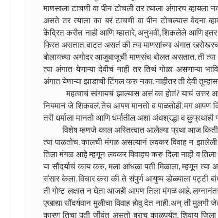
माणसाला टाचणी वा पीन टोचली तर त्याला अंगारच व्हायला नको
असते तर त्याला का बरं टाचणी वा पीन टोचल्यास वेदना व्हावी
केंद्रित करीत नाही आणि म्हातारे, अनुभवी, शिकलेले आणि इतर त
फिरत असतात. वाटत असतं की त्या माणसांच्या अंगात खरोखरच 
बोलायच्या अगोदर आजुबाजूची माणसंच बोलत असतात. ती त्या अ
त्या अंगात येणाऱ्या देवीचं नाही तर तिथं गोळा असणाऱ्या भा
अंगात येणाऱ्या झाडाची टिंगल करु नका. नाहीतर ती देवी तुम्हा
महत्वाचं सांगायचं झाल्यास असं का होतं? याचं उत्तर आहे ध
नियमानं जे शिकवलं. तेच आपण मानतो व पाळतोही. मग आपण कि
तरी धर्माला मानतो आणि धर्मातील अशा अंधश्रद्धा व कुप्रथा
विशेष म्हणजे काल अस्तित्वात आलेल्या प्रथा आज कितीह
त्या पाळतोच. कालची मंगळ असल्यानं लवकर विवाह न झालेली ग
तिला मंगळ आहे म्हणून लवकर विवाहच करु दिला नाही व तिला ए
या सौंदर्याचं काय करु, मला आंधळा पती मिळाला, म्हणून त्या 
संसार केला. विचार करा की ते संपुर्ण आयुष्य डोळ्याला पट्टी
ती गोष्ट लक्षात न घेता आजही आपण तिला मंगळ आहे. लग्नानंतर
एखाद्या सौंदर्यवान मुलीचा विवाह होवू देत नाही. अन् ती मुलगी ज
कारण तिचा पती जीवंत असतो बराच काळपर्यंत. शिवाय जिला म