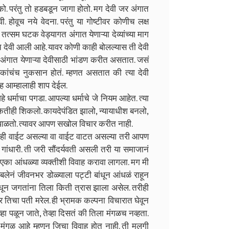
. परंतु तो हडबडून जागा होतो. मग देवी जर अंगात
. होवूच नये वेदना. परंतु या गोष्टीवर कोणीच लक्ष
त्सम घटक वेड्यागत अंगात येणाऱ्या देव्यांच्या माग
देवी आली आहे. यावर कोणी काही बोलल्यास ती देवी
ंगात येणाऱ्या देवीसाठी भांडण करीत असतात. जसं
विकांचंच नुकसान होतं. म्हणत असतात की त्या देवी
सह आम्हालाही शाप देईल.
र्माचा पगडा. आपल्या धर्माचे जे नियम आहेत. त्या
तीही शिकलो. कायदेपंडित झालो, न्यायाधीश बनलो,
ही पाळतो. त्यावर आपण सखोल विचार करीत नाही.
ी वाईट असल्या वा वाईट वाटत असल्या तरी आपण
ांधारी. ती जरी सौंदर्यवती असली तरी या समाजानं
का आंधळ्या व्यक्तीशी विवाह करावा लागला. मग मी
अबलेनं जीवनभर डोळ्याला पट्टी बांधून आंधळं राहून
 बांधून जगतांना तिला किती त्रास झाला असेल. तरीही
 तिचा पती मरेल. ही भ्रामक कल्पना विचारात घेवून
ेव्हा पळून जाते, तेव्हा दिसतं की तिला मंगळच नव्हता.
ंगळ आहे म्हणून जिचा विवाह होत नाही. ती मुलगी