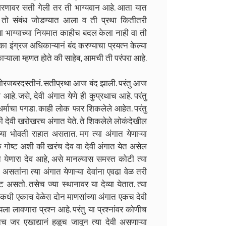
ा शरणावर सती गेली तर ती भाग्यवान आहे. आता यात
तु तो संबंध जोडण्यात आला व ती प्रथा कितीतरी
या भाग्याच्या नियमात काहीच बदल केला नाही वा ती
का इंग्रज अधिकाऱ्यानं बंद करण्याचा प्रयत्न केल्या
िकाऱ्याला म्हणत होते की साहेब, आमची ती परंपरा आहे.
रजबरदस्तीनं. सतीप्रथा आज बंद झाली. परंतु आज
हे. जसे, देवी अंगात येणे ही कुप्रथाच आहे. परंतु
धर्माचा पगडा. काही लोक फार शिकलेले आहेत. परंतु
की देवी खरोखरच अंगात येते. ते शिकलेले लोकंदेखील
च्या भोवती राहात असतात. मग त्या अंगात येणाऱ्या
क गोष्ट अशी की खरंच देव वा देवी अंगात येत असेल
 येणारा देव आहे, असे मानल्यास समस्त कोटी त्या
असतांना त्या अंगात येणाऱ्या देवांना एवढा वेळ तरी
 असतो. तसेच ज्या स्थानावर या देव्या येतात. त्या
 कधी कधी एकाच वेळेस दोन माणसांच्या अंगात एकच देवी
ला लावणारा प्रश्न आहे. परंतु या प्रश्नांवर कोणीच
तच जर एखाद्यानं हळूच जावून त्या देवी असणाऱ्या