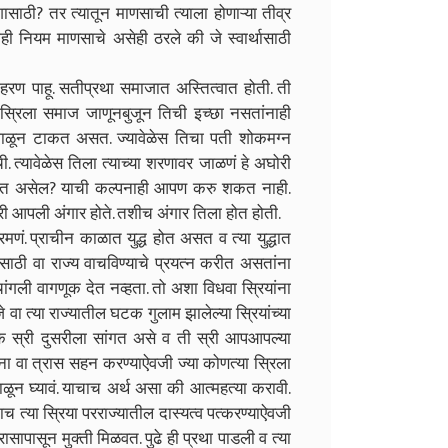
ाठी? तर त्यातून माणसाची त्याला होणाऱ्या तीव्र
ही नियम माणसाचे असेही ठरले की जे स्वार्थासाठी
ण पाहू. सतीप्रथा समाजात अस्तित्वात होती. ती
 स्रिला समाज जाणूनबुजून तिची इच्छा नसतांनाही
जाळून टाकत असत. ज्यावेळेस तिचा पती शोकमग्न
त्यावेळेस तिला त्याच्या शरणावर जाळणं हे अघोरी
 वाटत असेल? याची कल्पनाही आपण करु शकत नाही.
 आपली अंगार होते. तशीच अंगार तिला होत होती.
 प्राचीन काळात युद्ध होत असत व त्या युद्धात
ासाठी वा राज्य वाचविण्याचे प्रयत्न करीत असतांना
 चांगली वागणूक देत नव्हता. तो अशा विधवा स्रियांना
जे वा त्या राज्यातील घटक गुलाम झालेल्या स्रियांच्या
एक स्री दुसरीला सांगत असे व ती स्री आपआपल्या
ना वा त्रास सहन करण्याऐवजी ज्या कोणत्या स्रिला
ळून घ्यावं. याचाच अर्थ असा की आत्महत्या करावी.
च त्या स्रिया परराज्यातील दास्यत्व पत्करण्याऐवजी
ासापासून मुक्ती मिळवत. पुढे ही प्रथा पाडली व त्या