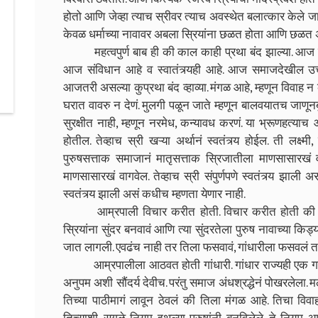
होतो आणि जेव्हा त्याच स्रीवर त्याच अवस्थेत बलात्कार केले 
केवळ धर्माच्या नावावर अबला स्रियांना छळत होता आणि छ
महत्वपुर्ण बाब ही की काल काही प्रथा बंद झाल्या. आज उर
आज संविधान आहे व स्वातंत्र्यही आहे. आज समाजदेखील उच
आजतरी असल्या कुप्रथा बंद व्हाव्या. मंगळ आहे, म्हणून विवाह न क
घरात वावरु न देणं. मुलगी पळून जाते म्हणून बालवयातच जाणू
सुरक्षीत नाही, म्हणून नरमेध, कन्यावध करणं. या भ्रूणहत्याच आ
होतील. तेव्हाच स्री खऱ्या अर्थानं स्वतंत्र्य होईल. ती लक्ष्
पुरुषसत्ताक समाजानं मातृसत्ताक स्रिजातीला माणसासारखं वाग
माणसासारखं वागवेल. तेव्हाच स्री संपुर्णपणे स्वतंत्र्य झाली अ
स्वतंत्र्य झाली असं कधीच म्हणता येणार नाही.
आम्रपाली विचार करीत होती. विचार करीत होती की का स्
स्रियांना सुंदर बनवावं आणि त्या सुंदरतेला पुरुष नावाच्या कि
जात लागली. एवढंच नाही तर तिला फसवावं, गांधारीला फसवलं त
आम्रपालीला आठवत होती गांधारी. गांधार राज्यही एक गणराज्
अनुपम अशी सौंदर्य देवीच. परंतु समाज अंधश्रद्धेनं पोखरलेला.
तिच्या पाठीमागं लावून ठेवलं की तिला मंगळ आहे. तिचा वि