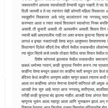
जबरदस्तीनं आपल्या स्वार्थासाठी देण्याची पद्धत नव्हती. ते पद द
दिली जायची व ते पद त्यानंतर जेही कोणती महिला स्विकारत अ
स्वखुशीनं स्विकारत असे. परंतु कालांतरानं त्या नगरवधू 
करण्यात आला व त्यात स्वार्थ शिरल्यानं स्वार्थागत नियम बनवि
असावी. ती कुवारी असावी. ती अल्पवयीन असावी. शिवाय तिनं 
ज्याची बळी आम्रपालीच नाही तर अशा बऱ्याच कुवाऱ्या स्रिया ब
लागलं व इच्छा नसतांनाही वेश्या बनून आयुष्यभर वेश्यापणाच्या 
विधात्यानं दिलेलं सौंदर्य. तेच सौंदर्य येथील तथाकथीत लोका
त्या सुंदर स्रिचे कसे लचके तोडता येतील. याचा विचार येथ
विशेष सांगायचं झाल्यास येथील तथाकथीत समाजानं येथी
छळलं. धर्माच्या नावानं, काही कुप्रथा निर्माण करुन. त्या प्रथा
काहींना वेश्या बनवून छळलं तर काहींना सती बनवून ठार केलं तर
बंदिस्त केलं. काहींना अस्पृश्य आहेत म्हणून छळलं. त्यातच कधी
आला तर काहींच्या अंगात येणाऱ्या देव्यांनी सांगितलं की अमूक अ
आजही तेच सुरु आहे. मात्र आज नगरवधू, सतीप्रथा, बालविवाह, व
तरीही काही कुप्रथा बंद झाल्या नाहीत. आजही देव्या अंगात य
म्हणूनच भुकंप आला. महापूर आला आणि भुस्खलन झालं. अन् त्
विश्वास ठेवतात. आज कित्येक रजस्व स्रियांचा मंदिरप्रवेश हो