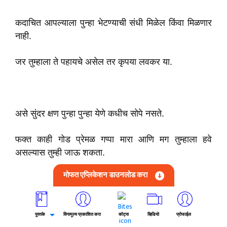
कदाचित आपल्याला पुन्हा भेटण्याची संधी मिळेल किंवा मिळणार
नाही.
जर तुम्हाला ते पहायचे असेल तर कृपया लवकर या.
असे सुंदर क्षण पुन्हा पुन्हा येणे कधीच सोपे नसते.
फक्त काही गोड प्रेमळ गप्पा मारा आणि मग तुम्हाला हवे
असल्यास तुम्ही जाऊ शकता.
मोफत एप्लिकेशन डाउनलोड करा
सांगण्यासाठी खूप महत्त्वाच्या गोष्टी जमल्या आहेत.
पुस्तके
विनामूल्य प्रकाशित करा
कोट्स
व्हिडियो
प्रोफाईल