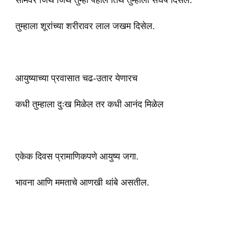
सीमेवर जिथे जिथे तुम्ही पहाल तिथे तुम्हाला संघर्ष दिसेल.
तुम्हाला शूरांच्या शरीरावर लाल जखम दिसेल.
आयुष्याच्या प्रवासात चढ-उतार येणारच
कधी तुम्हाला दुःख मिळेल तर कधी आनंद मिळेल
एकेक दिवस प्रामाणिकपणे आयुष्य जगा.
भावना आणि ममताचे आणखी थांबे असतील.