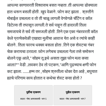
आपल्या काणावरती विश्वासच बसत नव्हता .ती आपल्या डोक्याला
हात धरून बसली होती . खुप वेळाने . फोन कट झाला . श्रुतीने
मोबाईल उचलला व तो ती चाळू लागली वेगवेगळे चॅटिंग व कॉल
डिटेल्स ती तपासून लागली. ते सर्व पाहून ती हादरली तिला
समजायचे ते सर्व ती समजली होती . तिने एक एका नंबरवरती कॉल
केले प्रत्येकवेळी एखाद्या मुलीचा आवाज येत असे व त्यांचे काही
बोलने . तिला फारच धक्का बसला होता . तिने एक शेवटचा नंबर
चेक करायचा ठरवला .फोन लगेचच उचलला गेला तसे समोरून
बोलने एकू आले, " सोहम तू इथे असता तुझा फोन मला कसा
आला?"" वेडी ..लवकर ठेव तो पटकन.."आणि पुढच्याच क्षणी फोन
कट झाला. .........हम्म तर , सोहम श्रुतीला धोका देत आहे , बघुयात
ह्याचे परिणाम काय होतात व कथेचा शेवट कसा होतो ?
पूर्वीचा प्रकरण
पुढील प्रकरण
बदला - गोष्ट अत्याचाराची - भाग 5
बदला - गोष्ट अत्याचाराची - भाग 7