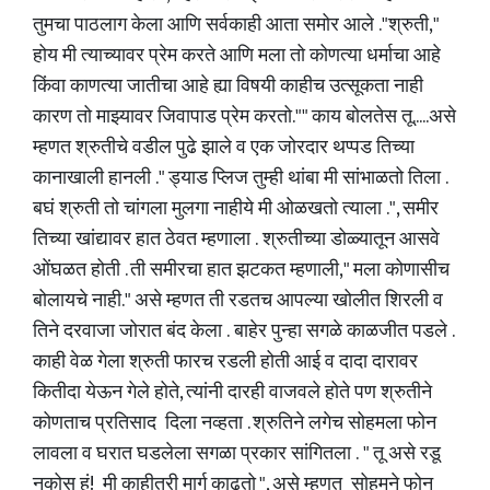
तुमचा पाठलाग केला आणि सर्वकाही आता समोर आले ."श्रुती,"
होय मी त्याच्यावर प्रेम करते आणि मला तो कोणत्या धर्माचा आहे
किंवा काणत्या जातीचा आहे ह्या विषयी काहीच उत्सूकता नाही
कारण तो माझ्यावर जिवापाड प्रेम करतो."" काय बोलतेस तू.....असे
म्हणत श्रुतीचे वडील पुढे झाले व एक जोरदार थप्पड तिच्या
कानाखाली हानली ." ड्याड प्लिज तुम्ही थांबा मी सांभाळतो तिला .
बघं श्रुती तो चांगला मुलगा नाहीये मी ओळखतो त्याला .", समीर
तिच्या खांद्यावर हात ठेवत म्हणाला . श्रुतीच्या डोळ्यातून आसवे
ओंघळत होती . ती समीरचा हात झटकत म्हणाली," मला कोणासीच
बोलायचे नाही." असे म्हणत ती रडतच आपल्या खोलीत शिरली व
तिने दरवाजा जोरात बंद केला . बाहेर पुन्हा सगळे काळजीत पडले .
काही वेळ गेला श्रुती फारच रडली होती आई व दादा दारावर
कितीदा येऊन गेले होते, त्यांनी दारही वाजवले होते पण श्रुतीने
कोणताच प्रतिसाद दिला नव्हता . श्रुतिने लगेच सोहमला फोन
लावला व घरात घडलेला सगळा प्रकार सांगितला . " तू असे रडू
नकोस हं! मी काहीतरी मार्ग काढतो ", असे म्हणत सोहमने फोन