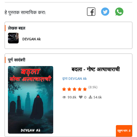
हे पुस्तक सामायिक करा:
लेखक बद्दल
फॉलो करा
DEVGAN Ak
पूर्ण कादंबरी
बदला - गोष्ट अत्याचाराची
द्वारा DEVGAN Ak
(8.9k)
99.8k
0
54.6k
एकूण भाग : 8