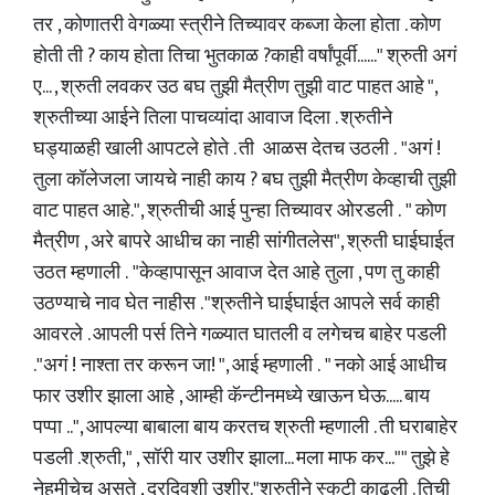
तर , कोणातरी वेगळ्या स्त्रीने तिच्यावर कब्जा केला होता . कोण
होती ती ? काय होता तिचा भुतकाळ ?काही वर्षांपूर्वी......" श्रुती अगं
ए... , श्रुती लवकर उठ बघ तुझी मैत्रीण तुझी वाट पाहत आहे ",
श्रुतीच्या आईने तिला पाचव्यांदा आवाज दिला . श्रुतीने
घड्याळही खाली आपटले होते . ती आळस देतच उठली . "अगं !
तुला कॉलेजला जायचे नाही काय ? बघ तुझी मैत्रीण केव्हाची तुझी
वाट पाहत आहे.", श्रुतीची आई पुन्हा तिच्यावर ओरडली . " कोण
मैत्रीण , अरे बापरे आधीच का नाही सांगीतलेस", श्रुती घाईघाईत
उठत म्हणाली . "केव्हापासून आवाज देत आहे तुला , पण तु काही
उठण्याचे नाव घेत नाहीस . "श्रुतीने घाईघाईत आपले सर्व काही
आवरले . आपली पर्स तिने गळ्यात घातली व लगेचच बाहेर पडली
."अगं ! नाश्ता तर करून जा! ", आई म्हणाली . " नको आई आधीच
फार उशीर झाला आहे , आम्ही कॅन्टीनमध्ये खाऊन घेऊ..... बाय
पप्पा ..", आपल्या बाबाला बाय करतच श्रुती म्हणाली . ती घराबाहेर
पडली .श्रुती," , सॉरी यार उशीर झाला... मला माफ कर..."" तुझे हे
नेहमीचेच असते , दरदिवशी उशीर."श्रुतीने स्कुटी काढली . तिची