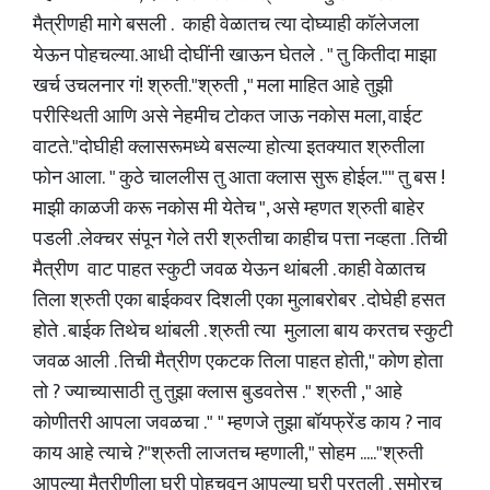
मैत्रीणही मागे बसली . काही वेळातच त्या दोघ्याही कॉलेजला
येऊन पोहचल्या. आधी दोघींनी खाऊन घेतले . " तु कितीदा माझा
खर्च उचलनार गं! श्रुती."श्रुती ," मला माहित आहे तुझी
परीस्थिती आणि असे नेहमीच टोकत जाऊ नकोस मला, वाईट
वाटते."दोघीही क्लासरूमध्ये बसल्या होत्या इतक्यात श्रुतीला
फोन आला. " कुठे चाललीस तु आता क्लास सुरू होईल."" तु बस !
माझी काळजी करू नकोस मी येतेच ", असे म्हणत श्रुती बाहेर
पडली .लेक्चर संपून गेले तरी श्रुतीचा काहीच पत्ता नव्हता . तिची
मैत्रीण वाट पाहत स्कुटी जवळ येऊन थांबली . काही वेळातच
तिला श्रुती एका बाईकवर दिशली एका मुलाबरोबर . दोघेही हसत
होते . बाईक तिथेच थांबली . श्रुती त्या मुलाला बाय करतच स्कुटी
जवळ आली . तिची मैत्रीण एकटक तिला पाहत होती," कोण होता
तो ? ज्याच्यासाठी तु तुझा क्लास बुडवतेस ." श्रुती ," आहे
कोणीतरी आपला जवळचा ." " म्हणजे तुझा बॉयफ्रेंड काय ? नाव
काय आहे त्याचे ?"श्रुती लाजतच म्हणाली," सोहम ....."श्रुती
आपल्या मैत्रीणीला घरी पोहचवून आपल्या घरी परतली . समोरच