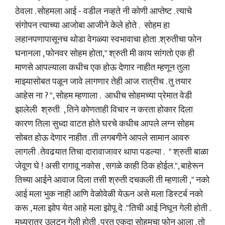
ठेवला . सोहमला आई - वडील नव्हते नी कोणी आप्तेष्ट . त्याचे
संगोपन त्याच्या आजोबा आजीने केले होते . सोहम हा
लहानपणापासूनच थोडा वेगळ्या स्वभावाचा होता .श्रुतीचा फोन
घनानला , फोनवर सोहम होता," श्रुती मी काय सांगतो एक ही
माणसे आपल्याला कधीच एक होऊ देणार नाहीत म्हणून तुला
माझ्यासोबत पळून जावे लागणार तेही आज रात्रीच . तु तयार
आहेस ना ? ", सोहम म्हणाला . आधीच सोहमच्या प्रेमात वेडी
झालेली श्रुती , तिने कोणताही विचार न करता होकार दिला
कारण तिला सुध्दा वाटत होते घरचे कधीच आपले लग्न सोहम
सोबत होऊ देणार नाहीत . ती लगबगीने आपले सामान आवरु
लागली . तेवढयात तिचा दारावाजावर थापा पडल्या . " श्रुती बाळा
जेवूण घे ! असी रागावू नकोस , सगळे काही ठिक होईल.", बाहेरून
तिच्या आईने आवाज दिला तसी श्रुती दचकली ती म्हणाली ," नको
आई मला भुक नाही आणि वेळोवेळी येऊन असे मला डिस्टर्ब नको
करू , मला झोप येत आहे मला झोपू दे ."तिची आई निघून गेली होती .
मध्यरात्र उलटून गेली होती . परत एकदा सोहमचा फोन आला . तो