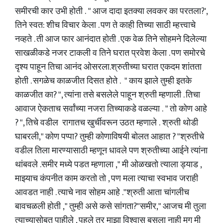
समीरची कार उभी होती . " आज दादा इतक्या लवकर का परतला?',
तिने स्वत: शीच विचार केला . पण ते काही तिच्या साठी म्हत्त्वाचे
नव्हते . ती आज फार आनंदात होती . एक वेळ तिने सोहमने दिलेल्या
साखळीकडे नजर टाकली व तिने घरात प्रवेश केला . पण समोरचे
दृश्य पाहून तिचा आनंद ओसरला.श्रुतीच्या घरात एकदम शांतता
होती . सगळेच काळजीत दिसत होते . " काय झाले तुम्ही इतके
काळजीत का? ", त्यांना तसे बसलेले पाहून श्रुती म्हणाली . तिचा
आवाज ऐकताच सर्वांच्या नजरा तिच्याकडे वळल्या . " तो कोण आहे
? ", तिचे वडील रागातच खुर्चीवरून उठत म्हणाले . श्रुती थोडी
घाबरली," कोण पप्पा? तुम्ही कोणाविषयी बोलत आहात ? "श्रुतीचे
वडील तिला मारण्यासाठी म्हणून धावले पण श्रुतीच्या आईने त्यांना
थांबवले .समीर मध्ये पडत म्हणाला ," मी ओळखतो त्याला ड्याड ,
माझ्याच कंपनीत काम करतो तो , पण मला त्याचा स्वभाव जराही
आवडत नाही . त्याचे नाव सोहम आहे ."श्रुती आता चांगलीच
बावचळली होती ," तुम्ही असे कसे सांगता?"समीर," आजच मी तुला
त्याच्यासोबत पाहीले , पहले तर माझा विश्वास बसला नाही मग मी