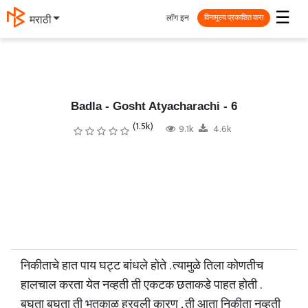
☰
लॉग इन
मराठी
विनामूल्य प्रकाशित करा
Badla - Gosht Atyacharachi - 6
(1.5k)
9.1k
4.6k
निकीताचे हात पाय घट्ट बांधले होते . त्यामुळे तिला कोणतीच
हालचाल करता येत नव्हती ती एकटक छताकडे पाहत होती .
बघता बघता ती भुतकाळ हरवली कारण , ती आता निकीता नव्हती