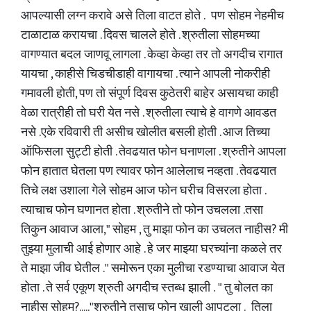
आपल्यासी लग्न करावे असे तिला वाटत होते . पण सोहम नेहमीच
टाळाटाळ करायचा . दिवस चालले होते . श्रुतीला सोहमच्या
वागण्यात बदल जाणवू लागला . केव्हा केव्हा तर तो अगदीच रागात
यायचा , काहीसे चिडचीडाही वागायचा . त्याने आपली नोकरीही
गमावली होती, पण तो संपूर्ण दिवस कुठेतरी बाहेर असायचा काही
वेळा रात्रीही तो घरी येत नसे . श्रुतीला त्याचे हे वागणे आवडत
नसे .एके रविवारी ती असीच खोलीत बसली होती . आज तिच्या
ऑफिसला सुट्टी होती . तेवढयात फोन घनाणला . श्रुतीने आपला
फोन हातात घेतला पण त्यावर फोन आलेलाच नव्हता . तेवढयात
तिचे लक्ष उशाला गेले सोहम आज फोन घरीच विसरला होता .
त्याचाच फोन घणानत होता . श्रुतीने तो फोन उचलला .तसा
तिकुन आवाज आला," सोहम , तु माझा फोन का उचलत नाहीस? मी
तुझ्या मुलाची आई होणार आहे . हे जर माझ्या घरच्यांना कळले तर
ते माझा जीव घेतील ." समोरून एका मुलीचा रडण्याचा आवाज येत
होता . ते सर्व एकूण श्रुती अगदीच स्तब्ध झाली . " तु बोलत का
नाहीस सोहम?....."श्रुतीने तसाच फोन खाली आपटला . तिला