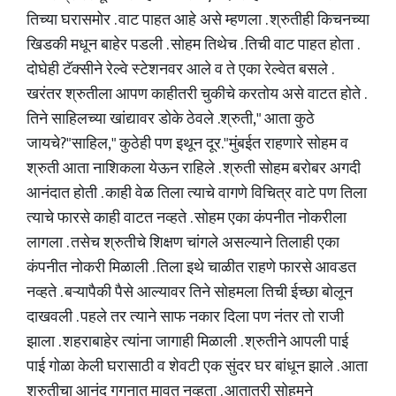
तिच्या घरासमोर . वाट पाहत आहे असे म्हणला . श्रुतीही किचनच्या
खिडकी मधून बाहेर पडली . सोहम तिथेच . तिची वाट पाहत होता .
दोघेही टॅक्सीने रेल्वे स्टेशनवर आले व ते एका रेल्वेत बसले .
खरंतर श्रुतीला आपण काहीतरी चुकीचे करतोय असे वाटत होते .
तिने साहिलच्या खांद्यावर डोके ठेवले .श्रुती," आता कुठे
जायचे?"साहिल," कुठेही पण इथून दूर."मुंबईत राहणारे सोहम व
श्रुती आता नाशिकला येऊन राहिले . श्रुती सोहम बरोबर अगदी
आनंदात होती . काही वेळ तिला त्याचे वागणे विचित्र वाटे पण तिला
त्याचे फारसे काही वाटत नव्हते . सोहम एका कंपनीत नोकरीला
लागला . तसेच श्रुतीचे शिक्षण चांगले असल्याने तिलाही एका
कंपनीत नोकरी मिळाली . तिला इथे चाळीत राहणे फारसे आवडत
नव्हते . बऱ्यापैकी पैसे आल्यावर तिने सोहमला तिची ईच्छा बोलून
दाखवली . पहले तर त्याने साफ नकार दिला पण नंतर तो राजी
झाला . शहराबाहेर त्यांना जागाही मिळाली . श्रुतीने आपली पाई
पाई गोळा केली घरासाठी व शेवटी एक सुंदर घर बांधून झाले . आता
श्रुतीचा आनंद गगनात मावत नव्हता . आतातरी सोहमने