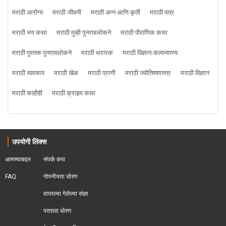
मराठी आरोग्य
मराठी जीवनी
मराठी अन्न आणि कृती
मराठी पत्र
मराठी भय कथा
मराठी मूव्ही पुनरावलोकने
मराठी पौराणिक कथा
मराठी पुस्तक पुनरावलोकने
मराठी थरारक
मराठी विज्ञान-कल्पनारम्य
मराठी व्यवसाय
मराठी खेळ
मराठी प्राणी
मराठी ज्योतिषशास्त्र
मराठी विज्ञान
मराठी काहीही
मराठी क्राइम कथा
उपयोगी लिंक्स
आमच्याबद्दल
संपर्क करा
FAQ
गोपनीयता धोरण
वापरल्या गेलेल्या संज्ञा
परतावा धोरण 