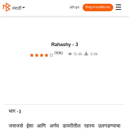
☰
लॉग इन
मराठी
विनामूल्य प्रकाशित करा
Rahashy - 3
(10k)
15.4k
9.9k
भाग -३
जसजसे ईशा आणि अर्णव डायरीतील रहस्य उलगडण्याचा