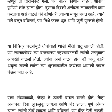
म्हणून ती दाराजवळ गेली, पण बाहेर कोणीच नव्हतं. आवाज
पूर्णपणे शांत झाला होता. दुसऱ्या दिवशी अर्णवला लायब्ररीत काम
करताना असं वाटलं की कोणीतरी त्याच्या मागून बघत आहे. त्याने
मागे वळून बघितलं, पण तिथे फक्त धूळ आणि जुनी पुस्तकं होती.
या विचित्र घटनांमुळे दोघांनाही थोडी भीती वाटू लागली होती,
पण त्याचबरोबर त्या बंगल्याच्या रहस्याबद्दलची त्यांची उत्सुकता
आणखी वाढली होती. त्यांना असं वाटत होतं की जणू काही
अदृश्य शक्ती त्यांना त्या भूतकाळातील कथेच्या आणखी जवळ
घेऊन जात आहे.
एका संध्याकाळी, जेव्हा ते डायरी वाचत बसले होते, तेव्हा
अचानक दिवा लुकलुकू लागला आणि बंद झाला. पूर्ण अंधार
झाला. त्यांनी टॉर्च लावला आणि बघितलं, पण वीज गेली नव्हती.