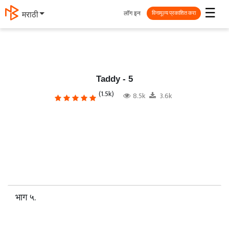
☰
लॉग इन
मराठी
विनामूल्य प्रकाशित करा
Taddy - 5
(1.5k)
8.5k
3.6k
भाग ५.