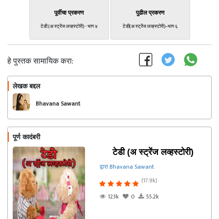
पूर्वीचा प्रकरण
पुढील प्रकरण
टेडी (अ स्ट्रेंज लव्हस्टोरी) - भाग ४
टेडी(अ स्ट्रेंज लव्हस्टोरी)–भाग ६
हे पुस्तक सामायिक करा:
लेखक बद्दल
फॉलो करा
Bhavana Sawant
पूर्ण कादंबरी
टेडी (अ स्ट्रेंज लव्हस्टोरी)
द्वारा Bhavana Sawant
(17.9k)
123k
0
55.2k