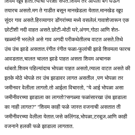
शिवम खूष होतो.त्याची परीक्षा संपते.शिवम तर आपली बॅग घेऊन
तयारच असतो.मग ते गाडीत बसून मानखेडला येतात.मानखेड खूप
सुंदर गाव असते.हिरव्यागार डोंगरांच्या मध्ये वसलेलं.गावाशेजारून एक
छोटीशी नदी वाहत असते.छोटी-मोठी घरे,अंगण,गोठा आणि शेत-
खळ्यांनी भरलेले असे गाव अगदी परीकथेतीलच वाटत असते.तिथे
उंच उंच झाडे असतात.रंगीत रंगीत फळा-फुलांची झाडे शिवमला फारच
आवडतात,चालत चालत झाडे पाहत असता शिवम अचानक
थांबतो.शिवम पहिल्यांदाच भोपळा पाहत असतो,त्याला वाटत असते की
इतके मोठे भोपळे तर उंच झाडावर लागत असतील ,पण भोपळा तर
जमीनवर वेलीला लागतो.तो आईला विचारतो, “ये आई भोपळा असा
जमीनीवरच्या झाडाला का लागतो?सगळ्या फळांसारखा उंच झाडाला
का नाही लागत?” “शिवम काही फळे जास्त वजनाची असतात ती
जमीनीवरच्या वेलीला येतात.जसे कलिंगड,भोपळा,टरबूज.आणि काही
वजनाने हलकी फळे झाडाला लागतात.