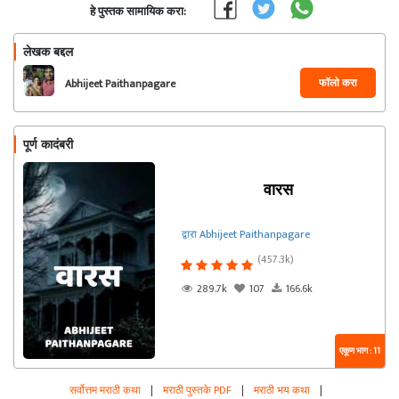
हे पुस्तक सामायिक करा:
लेखक बद्दल
फॉलो करा
Abhijeet Paithanpagare
पूर्ण कादंबरी
वारस
द्वारा Abhijeet Paithanpagare
(457.3k)
289.7k
107
166.6k
एकूण भाग : 11
सर्वोत्तम मराठी कथा
|
मराठी पुस्तके PDF
|
मराठी भय कथा
|