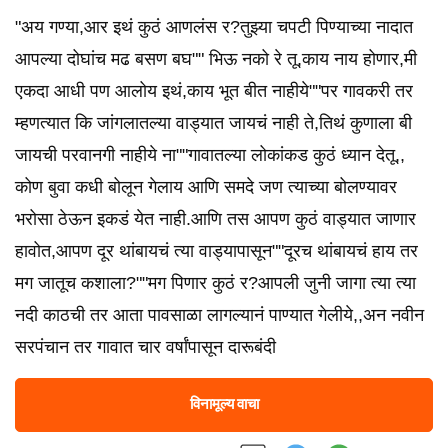
"अय गण्या,आर इथं कुठं आणलंस र?तुझ्या चपटी पिण्याच्या नादात
आपल्या दोघांच मढ बसण बघ"" भिऊ नको रे तू,काय नाय होणार,मी
एकदा आधी पण आलोय इथं,काय भूत बीत नाहीये""पर गावकरी तर
म्हणत्यात कि जांगलातल्या वाड्यात जायचं नाही ते,तिथं कुणाला बी
जायची परवानगी नाहीये ना""गावातल्या लोकांकड कुठं ध्यान देतू,,
कोण बुवा कधी बोलून गेलाय आणि समदे जण त्याच्या बोलण्यावर
भरोसा ठेऊन इकडं येत नाही.आणि तस आपण कुठं वाड्यात जाणार
हावोत,आपण दूर थांबायचं त्या वाड्यापासून""दूरच थांबायचं हाय तर
मग जातूच कशाला?""मग पिणार कुठं र?आपली जुनी जागा त्या त्या
नदी काठची तर आता पावसाळा लागल्यानं पाण्यात गेलीये,,अन नवीन
सरपंचान तर गावात चार वर्षांपासून दारूबंदी
विनामूल्य वाचा