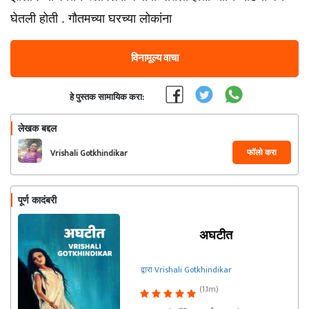
घेतली होती . गौतमच्या घरच्या लोकांना
विनामूल्य वाचा
हे पुस्तक सामायिक करा:
लेखक बद्दल
फॉलो करा
Vrishali Gotkhindikar
पूर्ण कादंबरी
अघटीत
द्वारा Vrishali Gotkhindikar
(1.1m)