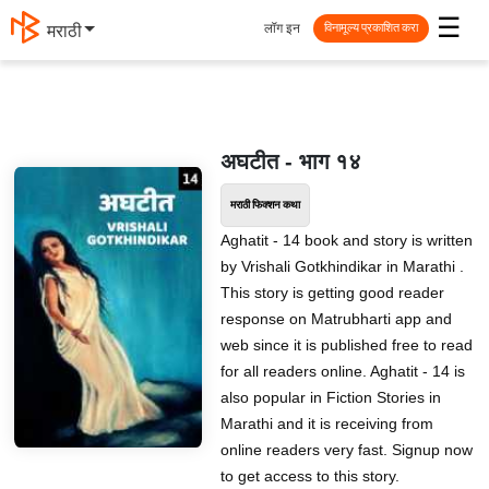
☰
लॉग इन
मराठी
विनामूल्य प्रकाशित करा
अघटीत - भाग १४
मराठी फिक्शन कथा
Aghatit - 14 book and story is written
by Vrishali Gotkhindikar in Marathi .
This story is getting good reader
response on Matrubharti app and
web since it is published free to read
for all readers online. Aghatit - 14 is
also popular in Fiction Stories in
Marathi and it is receiving from
online readers very fast. Signup now
to get access to this story.