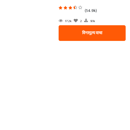
(54.9k)
17.2k
2
9.1k
विनामूल्य वाचा