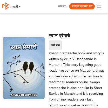
☰
लॉग इन
मराठी
विनामूल्य प्रकाशित करा
स्वप्न प्रेमाचे
मराठी कथा
swapn premaache book and story is
written by Arun V Deshpande in
Marathi . This story is getting good
reader response on Matrubharti app
and web since it is published free to
read for all readers online. swapn
premaache is also popular in Short
Stories in Marathi and it is receiving
from online readers very fast.
Signup now to get access to this