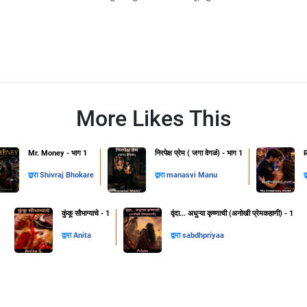
More Likes This
Mr. Money - भाग 1
निरपेक्ष प्रेम ( जगा वेगळं) - भाग 1
द्वारा
Shivraj Bhokare
द्वारा
manasvi Manu
द
कुंकू सौभाग्याचे - 1
वृंदा... अधुऱ्या कृष्णाची (अनोखी प्रेमकहाणी) - 1
द्वारा
Anita
द्वारा
sabdhpriyaa