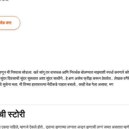
लोड करा
्हणून मी निश्वास सोडला. खरे सांगू तर वायफळ आणि निरर्थक बोलण्यात माझ्याशी स्पर्धा करणारे 
 सुंदर दिवसाची सुंदर सुरूवात अशा सुंदर साथीने.. हे क्षण असेच फ्रीझ करून ठेवावेत.. लेखक वगै
ेना मला. मी तिच्या हातावरल्या मेंदीकडे पाहात बसलो.. काही वेळ गेला असावा. मग
ची स्टोरी
त एकदा पाहिले, म्हणजे ऐकले होते.. दुसऱ्या कुणाच्या लग्नात अजून कुणाची लग्नं जमत असतात म्हणे!