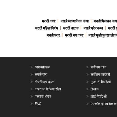
मराठी कथा
मराठी आध्यात्मिक कथा
मराठी फिक्शन कथ
मराठी महिला विशेष
मराठी नाटक
मराठी प्रेम कथा
मराठी 
मराठी पत्र
मराठी भय कथा
मराठी मूव्ही पुनरावलोकन
आमच्याबद्दल
सर्वोत्तम कथा
संपर्क करा
सर्वोत्तम कादंबरी
गोपनीयता धोरण
गुजराती व्हिडियो
वापरल्या गेलेल्या संज्ञा
लेखक
परतावा धोरण
शॉर्ट व्हिडिओ
FAQ
पेपरबॅक प्रकाशित क