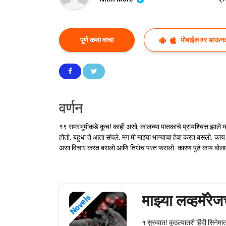
पूर्ण कथा वाचा
मोबाईल वर डाऊन
वर्णन
१९ समरभूमीकडे कूच! काही असो, कालच्या पातकाचे प्रायश्चित्त झाले म
होतो. बहुधा ते आता संपले. मग मी माझ्या भाग्याचा हेवा करत बसलो. काय
असा विचार करत बसलो आणि तिथेच परत फसलो. कारण पुढे काय बोलावे सुच
माझ्या लव्हमॅरेज
Novels
१ सुरुवात! कुठल्यातरी हिंदी सिनेमा