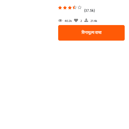
(37.5k)
40.2k
2
21.4k
विनामूल्य वाचा