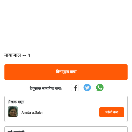
मायाजाल -- १
विनामूल्य वाचा
हे पुस्तक सामायिक करा:
लेखक बद्दल
फॉलो करा
Amita a. Salvi