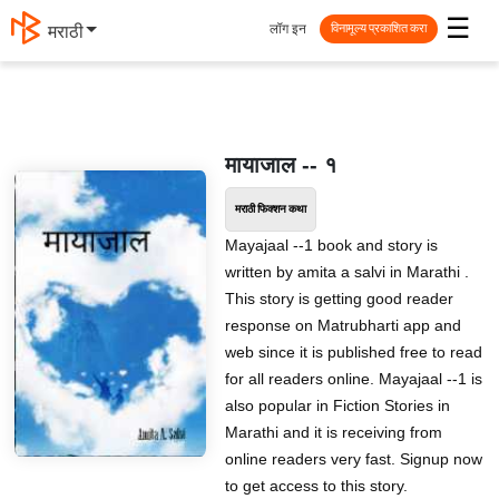
☰
लॉग इन
मराठी
विनामूल्य प्रकाशित करा
मायाजाल -- १
मराठी फिक्शन कथा
Mayajaal --1 book and story is
written by amita a salvi in Marathi .
This story is getting good reader
response on Matrubharti app and
web since it is published free to read
for all readers online. Mayajaal --1 is
also popular in Fiction Stories in
Marathi and it is receiving from
online readers very fast. Signup now
to get access to this story.