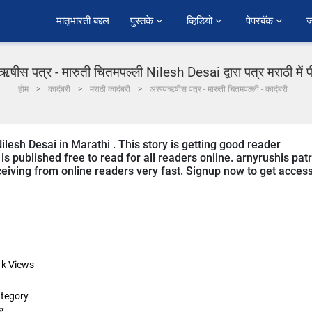
﻿मातृभारती बद्दल
पुस्तके 
व्हिडियो 
पेपरबॅक 
ज
षीस पत्र - मारुती चितमपल्ली Nilesh Desai द्वारा पत्र मराठी में
होम
कादंबरी
मराठी कादंबरी
अरण्यऋषीस पत्र - मारुती चितमपल्ली - कादंबरी
ilesh Desai in Marathi . This story is getting good reader
s published free to read for all readers online. arnyrushis pat
receiving from online readers very fast. Signup now to get acces
1k
Views
tegory
र