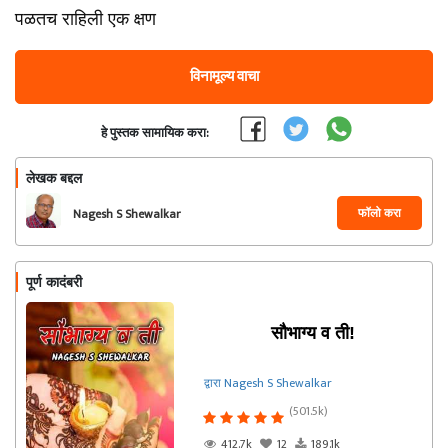
पळतच राहिली एक क्षण
विनामूल्य वाचा
हे पुस्तक सामायिक करा:
लेखक बद्दल
फॉलो करा
Nagesh S Shewalkar
पूर्ण कादंबरी
सौभाग्य व ती!
द्वारा Nagesh S Shewalkar
(501.5k)
412.7k
12
189.1k