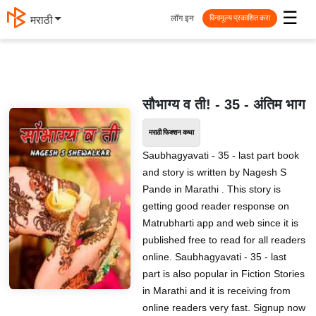
☰
लॉग इन
मराठी
विनामूल्य प्रकाशित करा
सौभाग्य व ती! - 35 - अंतिम भाग
मराठी फिक्शन कथा
Saubhagyavati - 35 - last part book
and story is written by Nagesh S
Pande in Marathi . This story is
getting good reader response on
Matrubharti app and web since it is
published free to read for all readers
online. Saubhagyavati - 35 - last
part is also popular in Fiction Stories
in Marathi and it is receiving from
online readers very fast. Signup now