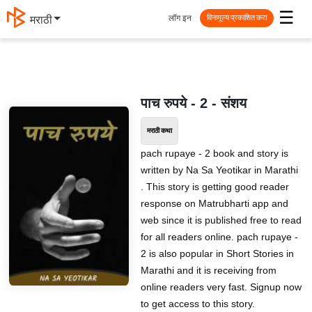
☰
लॉग इन
मराठी
विनामूल्य प्रकाशित करा
पाच रुपये - 2 - संशय
मराठी कथा
pach rupaye - 2 book and story is
written by Na Sa Yeotikar in Marathi
. This story is getting good reader
response on Matrubharti app and
web since it is published free to read
for all readers online. pach rupaye -
2 is also popular in Short Stories in
Marathi and it is receiving from
online readers very fast. Signup now
to get access to this story.